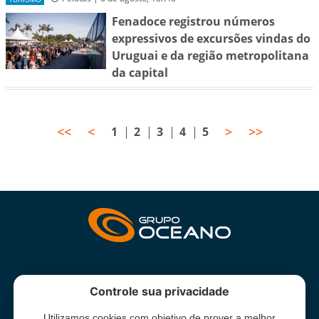
Fenadoce registrou números
expressivos de excursões vindas do
Uruguai e da região metropolitana
da capital
<<
<
>
>>
1
2
3
4
5
INSTITUCIONAL
Controle sua privacidade
Utilizamos cookies com objetivo de prover a melhor