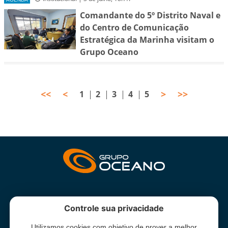
Comandante do 5º Distrito Naval e
do Centro de Comunicação
Estratégica da Marinha visitam o
Grupo Oceano
<<
<
>
>>
1
2
3
4
5
INSTITUCIONAL
Controle sua privacidade
Utilizamos cookies com objetivo de prover a melhor