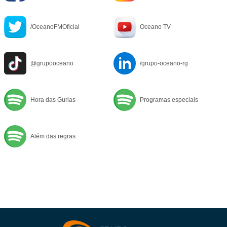
/OceanoFMOficial
Oceano TV
@grupooceano
/grupo-oceano-rg
Hora das Gurias
Programas especiais
Além das regras