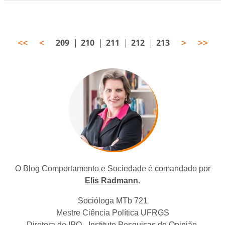
<<
<
>
>>
209
210
211
212
213
O Blog Comportamento e Sociedade é comandado por
Elis Radmann
.
Socióloga MTb 721
Mestre Ciência Política UFRGS
Diretora do IPO - Instituto Pesquisas de Opinião