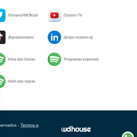
/OceanoFMOficial
Oceano TV
@grupooceano
/grupo-oceano-rg
Hora das Gurias
Programas especiais
Além das regras
servados -
Termos e