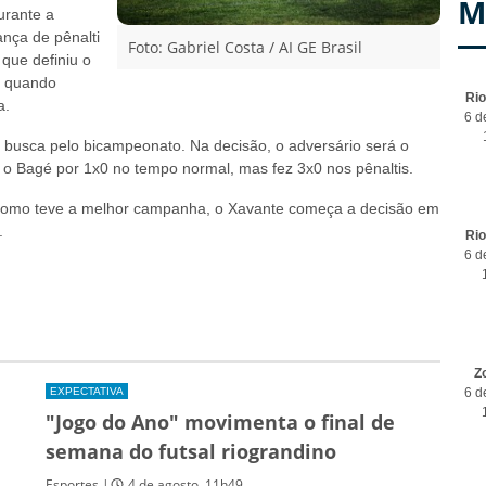
M
urante a
nça de pênalti
Foto: Gabriel Costa / AI GE Brasil
 que definiu o
, quando
Ri
a.
6 d
 busca pelo bicampeonato. Na decisão, o adversário será o
 Bagé por 1x0 no tempo normal, mas fez 3x0 nos pênaltis.
. Como teve a melhor campanha, o Xavante começa a decisão em
.
Ri
6 d
Z
EXPECTATIVA
6 d
"Jogo do Ano" movimenta o final de
semana do futsal riograndino
Esportes |
4 de agosto, 11h49