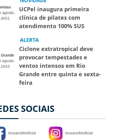
NOVIDADE
elotas
UCPel inaugura primeira
e agosto,
clínica de pilates com
14h51
atendimento 100% SUS
ALERTA
Ciclone extratropical deve
o Grande
provocar tempestades e
e agosto,
ventos intensos em Rio
12h43
Grande entre quinta e sexta-
feira
EDES SOCIAIS
/oceanofmoficial
/oceanofmoficial