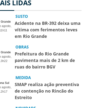
AIS LIDAS
SUSTO
o Grande
Acidente na BR-392 deixa uma
e agosto,
vítima com ferimentos leves
11h11
em Rio Grande
OBRAS
o Grande
Prefeitura do Rio Grande
e agosto,
pavimenta mais de 2 km de
13h22
ruas do bairro BGV
MEDIDA
ona Sul
SMAP realiza ação preventiva
e agosto,
de contenção no Rincão do
12h17
Estreito