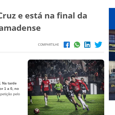
Cruz e está na final da
ramadense
COMPARTILHE
. Na tarde
r 1 a 0, no
petição pelo