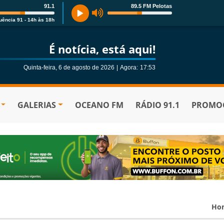
91.1
89.5 FM Pelotas
uência 91 - 14h às 18h
É notícia, está aqui!
Quinta-feira, 6 de agosto de 2026
|
Agora:
17:53
GALERIAS
OCEANO FM
RÁDIO 91.1
PROMOÇ
Ho