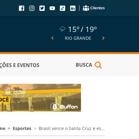
Clientes
15º
19º
15º
19º
14º
SÃO JOSÉ DO NORTE
RIO GRANDE
PELOTA
BUSCA
ÕES E EVENTOS
me
Esportes
Brasil vence o Santa Cruz e es...