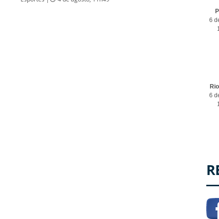
P
6 d
Ri
6 d
R