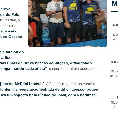
M
 prova
,
mas do País
,
iculdades, o
Ri
concluir a
 sua meta
nov
rupo Oceano
201
ois iniciou do
a ilha,
Rio 
ms finais de prova nessas condições, dificultando
acompanhando cada atleta"
, comentou o atleta acerca da
29 d
de 2
[Ilha do Mel] foi incrível"
. Além disso, o mesmo concluiu
ndo demais, vegetação fechada de difícil acesso, pouco
ixa um aspecto bem rústico do local, com a natureza
31 d
201