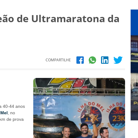
eão de Ultramaratona da
COMPARTILHE
a 40-44 anos
 Mel
, no
 km de prova