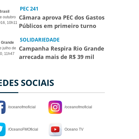
PEC 241
Brasil
Câmara aprova PEC dos Gastos
e outubro
016, 10h11
Públicos em primeiro turno
SOLIDARIEDADE
o Grande
Campanha Respira Rio Grande
e julho de
0, 11h47
arrecada mais de R$ 39 mil
EDES SOCIAIS
/oceanofmoficial
/oceanofmoficial
/OceanoFMOficial
Oceano TV