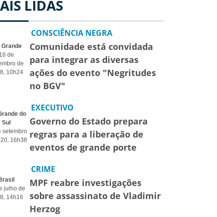
AIS LIDAS
CONSCIÊNCIA NEGRA
Comunidade está convidada
o Grande
16 de
para integrar as diversas
embro de
ações do evento "Negritudes
8, 10h24
no BGV"
EXECUTIVO
Grande do
Governo do Estado prepara
Sul
e setembro
regras para a liberação de
020, 16h38
eventos de grande porte
CRIME
Brasil
MPF reabre investigações
e julho de
sobre assassinato de Vladimir
8, 14h16
Herzog