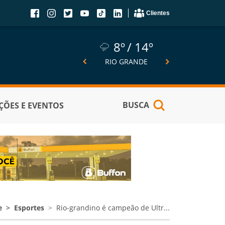
Clientes
8º
14º
8º
14º
6º
SÃO JOSÉ DO NORTE
RIO GRANDE
PELOTA
BUSCA
ÕES E EVENTOS
e
Esportes
Rio-grandino é campeão de Ultr...