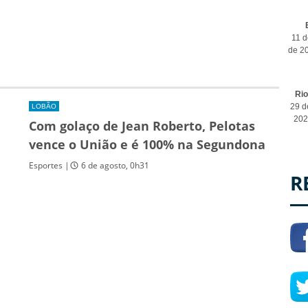
11 d
de 2
Ri
29 d
LOBÃO
202
Com golaço de Jean Roberto, Pelotas
vence o União e é 100% na Segundona
Esportes |
6 de agosto, 0h31
R