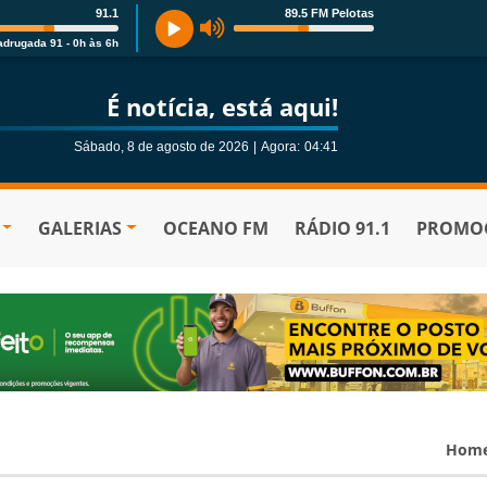
91.1
89.5 FM Pelotas
drugada 91 - 0h às 6h
É notícia, está aqui!
Sábado, 8 de agosto de 2026
|
Agora:
04:41
GALERIAS
OCEANO FM
RÁDIO 91.1
PROMOÇ
Hom