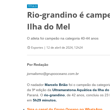
TÍTULO
Rio-grandino é camp
Ilha do Mel
O atleta foi campeão na categoria 40-44 anos
Esportes | 12 de abril de 2024, 12h24
Por Redação
jornalismo@grupooceano.com.br
O nadador
Marcelo Brião
foi o campeão da categori
da 9ª edição da
Ultramaratona Aquática da Ilha do
Paraná. O
rio-grandino
, de 42 anos, concluiu os 23
em
5h29 minutos.
Siga o canal do Grupo Oceano no WhatsApp