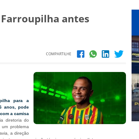
 Farroupilha antes
COMPARTILHE
pilha para a
36 anos, pode
 com a camisa
a diretoria do
ve um problema
avia, a direção