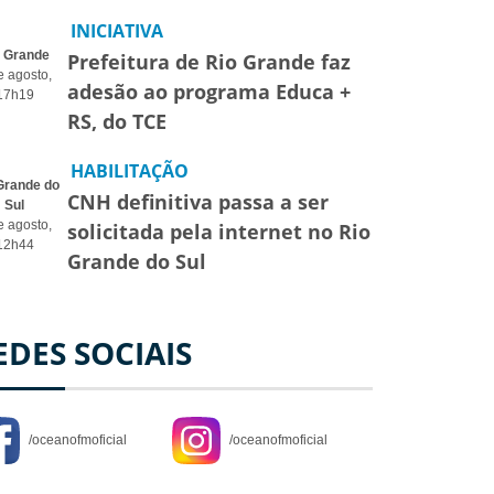
INICIATIVA
o Grande
Prefeitura de Rio Grande faz
e agosto,
adesão ao programa Educa +
17h19
RS, do TCE
HABILITAÇÃO
Grande do
CNH definitiva passa a ser
Sul
e agosto,
solicitada pela internet no Rio
12h44
Grande do Sul
EDES SOCIAIS
/oceanofmoficial
/oceanofmoficial