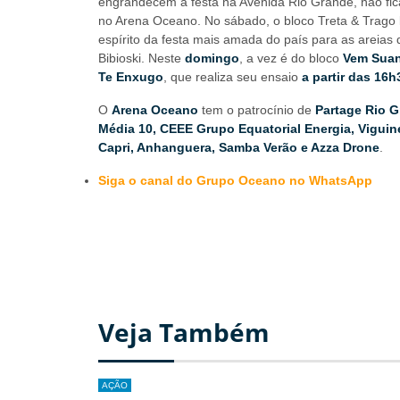
engrandecem a festa na Avenida Rio Grande, não fic
no Arena Oceano. No sábado, o bloco Treta & Trago 
espírito da festa mais amada do país para as areias
Bibioski. Neste
domingo
, a vez é do bloco
Vem Sua
Te Enxugo
, que realiza seu ensaio
a partir das 16h
O
Arena Oceano
tem o patrocínio de
Partage Rio G
Média 10, CEEE Grupo Equatorial Energia, Viguine
Capri, Anhanguera, Samba Verão e Azza Drone
.
Siga o canal do Grupo Oceano no WhatsApp
Veja Também
AÇÃO