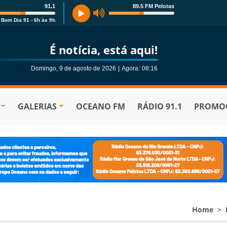
91.1
89.5 FM Pelotas
Bom Dia 91 - 6h às 9h
É notícia, está aqui!
Domingo, 9 de agosto de 2026
|
Agora:
08:16
GALERIAS
OCEANO FM
RÁDIO 91.1
PROMOÇ
Home