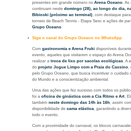
presentes em grande número no
Arena Oceano
. As
continuam neste
domingo (28), ao longo do dia, n
Bibioski (próximo ao terminal)
, com destaque para 
torneio de Beach Tennis - Etapa Sesc e ações de par
Grupo Oceano
.
Siga o canal do Grupo Oceano no WhatsApp
Com
gastronomia e Arena Fruki
disponíveis durant
evento, aqueles que visitarem o espaço do Arena O
realizar a
troca de lixo por sacolas ecológicas
. A 
do
projeto Jogue Limpo com a Praia do Cassino
,
pelo Grupo Oceano, que busca incentivar o cuidado
do Mundo e a conscientização ambiental.
Uma das ações que fez sucesso com todos os públi
foi a
oficina de ginástica com a Cia Ritmo e Art
. E
também
neste domingo das 14h às 16h
, assim co
disponibilidade de
cama elástica
, garantindo a dive
todo o evento.
Com a proximidade do carnaval, os blocos carnaval