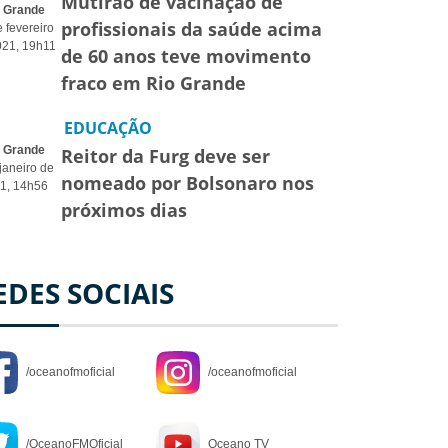
Mutirão de vacinação de
o Grande
profissionais da saúde acima
 fevereiro
021, 19h11
de 60 anos teve movimento
fraco em Rio Grande
EDUCAÇÃO
o Grande
Reitor da Furg deve ser
janeiro de
nomeado por Bolsonaro nos
1, 14h56
próximos dias
EDES SOCIAIS
/oceanofmoficial
/oceanofmoficial
/OceanoFMOficial
Oceano TV