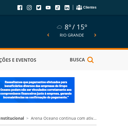
Clientes
8º
15º
8º
15º
5º
SÃO JOSÉ DO NORTE
RIO GRANDE
PELOTA
BUSCA
ÕES E EVENTOS
Institucional
Arena Oceano continua com ativ...