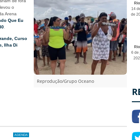
ariam de fora
Ri
levou o
14 de
 da Arena
de 2
ndo Que Eu
30
.
rande, Curso
, Ilha Di
Ri
6 de 
202
Reprodução/Grupo Oceano
R
AGENDA