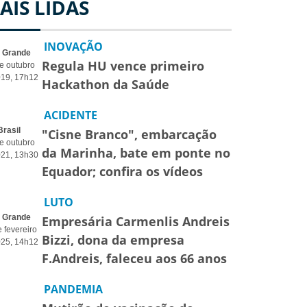
AIS LIDAS
INOVAÇÃO
o Grande
Regula HU vence primeiro
e outubro
019, 17h12
Hackathon da Saúde
ACIDENTE
Brasil
"Cisne Branco", embarcação
e outubro
da Marinha, bate em ponte no
021, 13h30
Equador; confira os vídeos
LUTO
o Grande
Empresária Carmenlis Andreis
 fevereiro
Bizzi, dona da empresa
025, 14h12
F.Andreis, faleceu aos 66 anos
PANDEMIA