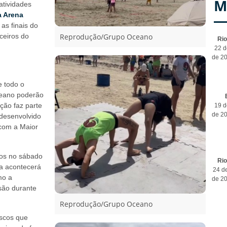
M
 atividades
a Arena
as finais do
ceiros do
Reprodução/Grupo Oceano
Ri
22 d
de 2
e todo o
ceano poderão
ação faz parte
19 d
de 2
 desenvolvido
 com a Maior
cos no sábado
Ri
la acontecerá
24 de
mo a
de 2
rsão durante
Reprodução/Grupo Oceano
escos que