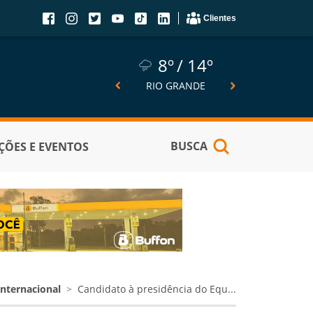
Clientes
8º
14º
8º
14º
6º
SÃO JOSÉ DO NORTE
RIO GRANDE
PELOTA
BUSCA
ÕES E EVENTOS
Internacional
Candidato à presidência do Equ...