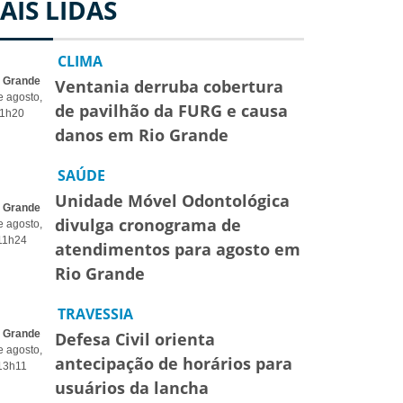
AIS LIDAS
CLIMA
o Grande
Ventania derruba cobertura
e agosto,
de pavilhão da FURG e causa
1h20
danos em Rio Grande
SAÚDE
Unidade Móvel Odontológica
o Grande
divulga cronograma de
e agosto,
11h24
atendimentos para agosto em
Rio Grande
TRAVESSIA
o Grande
Defesa Civil orienta
e agosto,
antecipação de horários para
13h11
usuários da lancha