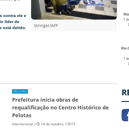
Ri
 contra ele e
7 d
o líder de
Stringer/AFP
 está detido.
Rio 
7 d
R
PELOTAS
Prefeitura inicia obras de
requalificação no Centro Histórico de
Pelotas
Internacional |
14 de outubro, 13h15