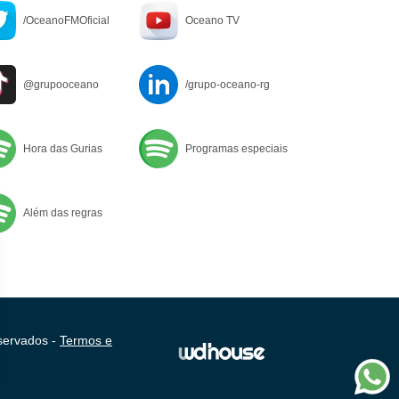
/OceanoFMOficial
Oceano TV
@grupooceano
/grupo-oceano-rg
Hora das Gurias
Programas especiais
Além das regras
servados -
Termos e