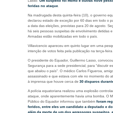
Lasso.
Um suspeito foi morto e outras nove pess
feridas no ataque
.
Na madrugada desta quinta-feira (10), o governo eq
declarou estado de exceção por 60 dias em todo o p
a data das eleições, previstas para 20 de agosto. S
há seis pessoas suspeitas de envolvimento detidas e
Armadas estão mobilizadas em todo o país.
Villavicencio apareceu em quinto lugar em uma pesq
intenção de votos feita pela publicação na terça-feira
O presidente do Equador, Guillermo Lasso, convocou
Segurança para a sede presidencial, para "discutir e
que abalou o país". O médico Carlos Figueroa, amig
assassinado e que estava com ele no momento do at
à imprensa que houve cerca de
30 disparos durant
A polícia equatoriana realizou uma explosão controla
ataque, onde aparentemente havia uma bomba. O Mi
Público do Equador informou que também
foram reg
feridos, entre eles um candidato a deputado e doi
além da morte de um dos agressores suspeitos, 