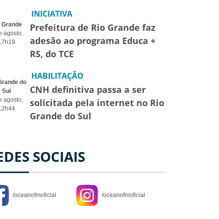
INICIATIVA
o Grande
Prefeitura de Rio Grande faz
e agosto,
adesão ao programa Educa +
17h19
RS, do TCE
HABILITAÇÃO
Grande do
CNH definitiva passa a ser
Sul
e agosto,
solicitada pela internet no Rio
12h44
Grande do Sul
EDES SOCIAIS
/oceanofmoficial
/oceanofmoficial