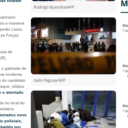
M
oas ficaram
Rodrigo Buendia/AFP
uatoriano
aís e manteve
Ri
egundo Lasso,
7 d
 as Forças
uisa de
 (8).
Ri
 o gabinete de
7 d
sse incidente
Galo Paguay/AFP
o do candidato
aque, relatou
e o atentado
.
da no local do
Ri
nistério
7 d
istrados nove
s policiais,
abatido por