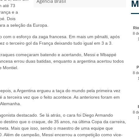
M
Agência Brasil
m até 73
rança e a
pé. Dois
ra a seleção da Europa.
Ri
8 d
com o esforço da zaga francesa. Em mais um pênalti, após
 o terceiro gol da França deixando tudo igual em 3 a 3.
ois craques começaram batendo e acertando, Messi e Mbappé
ancesa errou duas batidas, enquanto a argentina acertou todos
 Montiel.
P
8 d
pois, a Argentina ergueu a taça do mundo pela primeira vez
 a terceira vez que o feito acontece. As anteriores foram em
a Alemanha.
8 d
gonista destacado. Se lá atrás, o cara foi Diego Armando
 o destino que o craque, de 35 anos, na última Copa da carreira,
aneta. Mais que isso, sendo o maestro de uma equipe que
10. Além de campeão, Messi encerrou a competição como vice-