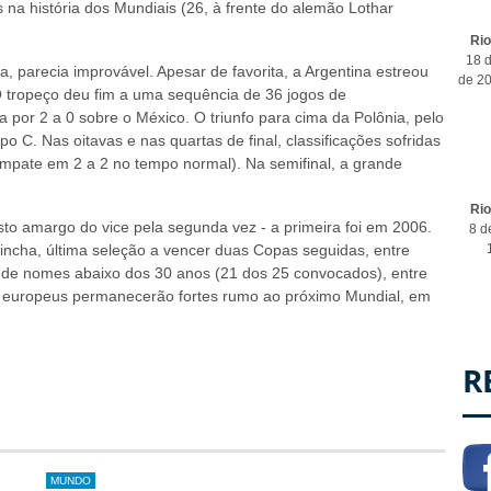
s na história dos Mundiais (26, à frente do alemão Lothar
Ri
18 d
, parecia improvável. Apesar de favorita, a Argentina estreou
de 2
 O tropeço deu fim a uma sequência de 36 jogos de
ia por 2 a 0 sobre o México. O triunfo para cima da Polônia, pelo
C. Nas oitavas e nas quartas de final, classificações sofridas
 empate em 2 a 2 no tempo normal). Na semifinal, a grande
Ri
to amargo do vice pela segunda vez - a primeira foi em 2006.
8 d
rincha, última seleção a vencer duas Copas seguidas, entre
o de nomes abaixo dos 30 anos (21 dos 25 convocados), entre
s europeus permanecerão fortes rumo ao próximo Mundial, em
R
MUNDO