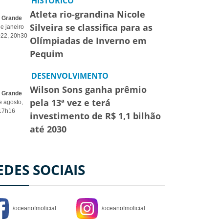
HISTÓRICO
Atleta rio-grandina Nicole
o Grande
Silveira se classifica para as
e janeiro
022, 20h30
Olímpiadas de Inverno em
Pequim
DESENVOLVIMENTO
Wilson Sons ganha prêmio
o Grande
pela 13ª vez e terá
e agosto,
17h16
investimento de R$ 1,1 bilhão
até 2030
EDES SOCIAIS
/oceanofmoficial
/oceanofmoficial