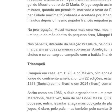
gol de Messi e outro de Di Maria. O jogo seguiu assi
minutos, quando um pênalti foi marcado a favor da F
penalidade máxima foi cobrada e acertada por Mbap
minutos depois o mesmo jogador francês empatou pa
Na prorrogação, Messi marcou mais uma vez, mesmo 
um toque de mão dentro da pequena área, Mbappé fez
Nos pênaltis, diferente da seleção brasileira, os d
marcaram as duas primeiras cobranças. A seleção fr
chutes e se consagrou campeão com a batida final de
Tricampeã
Campeã em casa, em 1978, e no México, oito anos de
longe do continente americano. Em 22 edições, esta é
1958 (Suécia) com o Brasil e em 2014 (Brasil) com 
Assim como em 1986, o título argentino tem um prota
Maradona, desta vez, teria de ser Lionel Messi. Quis
pudesse, enfim, levantar a taça mais cobiçada do pl
jogou, é claro, pelo país, mas também pelo camisa 