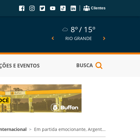
Clientes
8º
15º
8º
15º
5º
SÃO JOSÉ DO NORTE
RIO GRANDE
PELOTA
BUSCA
ÕES E EVENTOS
Internacional
Em partida emocionante, Argent...