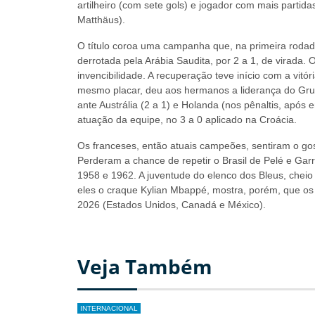
artilheiro (com sete gols) e jogador com mais partida
Matthäus).
O título coroa uma campanha que, na primeira rodada
derrotada pela Arábia Saudita, por 2 a 1, de virada.
invencibilidade. A recuperação teve início com a vitór
mesmo placar, deu aos hermanos a liderança do Grupo 
ante Austrália (2 a 1) e Holanda (nos pênaltis, após
atuação da equipe, no 3 a 0 aplicado na Croácia.
Os franceses, então atuais campeões, sentiram o gos
Perderam a chance de repetir o Brasil de Pelé e Gar
1958 e 1962. A juventude do elenco dos Bleus, chei
eles o craque Kylian Mbappé, mostra, porém, que o
2026 (Estados Unidos, Canadá e México).
Veja Também
INTERNACIONAL