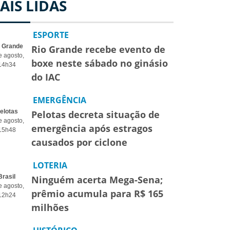
AIS LIDAS
ESPORTE
o Grande
Rio Grande recebe evento de
e agosto,
boxe neste sábado no ginásio
14h34
do IAC
EMERGÊNCIA
elotas
Pelotas decreta situação de
e agosto,
emergência após estragos
15h48
causados por ciclone
LOTERIA
Brasil
Ninguém acerta Mega-Sena;
e agosto,
prêmio acumula para R$ 165
12h24
milhões