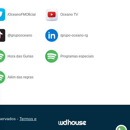
/OceanoFMOficial
Oceano TV
@grupooceano
/grupo-oceano-rg
Hora das Gurias
Programas especiais
Além das regras
servados -
Termos e