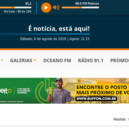
91.1
89.5 FM Pelotas
On Line - 9h às 12h
É notícia, está aqui!
Sábado, 8 de agosto de 2026
|
Agora:
11:16
GALERIAS
OCEANO FM
RÁDIO 91.1
PROMOÇ
Home