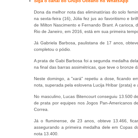
Siga o canal do Grupo Oceano no WhatsAp
p
Dona da melhor nota das eliminatórias do solo femin
na sexta-feira (16), Júlia fez jus ao favoritismo e b
de Milton Nascimento e Fernando Brant. A carioca, d
Rio de Janeiro, em 2016, está em sua primeira tempo
Já Gabriela Barbosa, paulistana de 17 anos, obtev
completou o pódio.
A prata de Gabi Barbosa foi a segunda medalha dela
na final das barras assimétricas, que teve o bronze 
Neste domingo, a "xará" repetiu a dose, ficando e
nota, superada pela eslovena Lucija Hribar (prata) e
No masculino, Lucas Bitencourt conseguiu 13.500 de
de prata por equipes nos Jogos Pan-Americanos de
Correa.
Já o fluminense, de 23 anos, obteve 13.466, fic
assegurando a primeira medalha dele em Copas do 
nota 13.400.