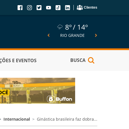
Clientes
8º
14º
8º
14º
6º
SÃO JOSÉ DO NORTE
RIO GRANDE
PELOTA
BUSCA
ÕES E EVENTOS
Internacional
Ginástica brasileira faz dobra...