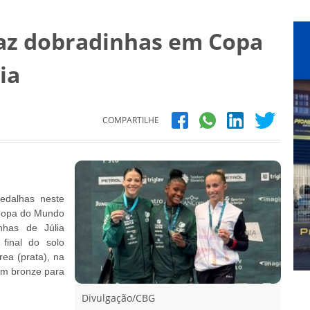
 faz dobradinhas em Copa
ia
COMPARTILHE
medalhas neste
 Copa do Mundo
nhas de Júlia
final do solo
rea (prata), na
 um bronze para
Divulgação/CBG