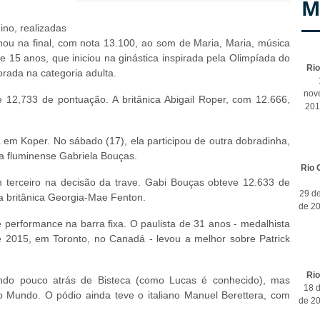
M
ino, realizadas
rilhou na final, com nota 13.100, ao som de Maria, Maria, música
e 15 anos, que iniciou na ginástica inspirada pela Olimpíada do
Ri
rada na categoria adulta.
nov
e 12,733 de pontuação. A britânica Abigail Roper, com 12.666,
201
 em Koper. No sábado (17), ela participou de outra dobradinha,
da fluminense Gabriela Bouças.
Rio 
m terceiro na decisão da trave. Gabi Bouças obteve 12.633 de
29 d
 a britânica Georgia-Mae Fenton.
de 2
 performance na barra fixa. O paulista de 31 anos - medalhista
 2015, em Toronto, no Canadá - levou a melhor sobre Patrick
Ri
ando pouco atrás de Bisteca (como Lucas é conhecido), mas
18 d
Mundo. O pódio ainda teve o italiano Manuel Berettera, com
de 2