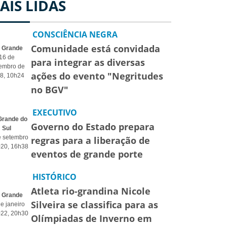
AIS LIDAS
CONSCIÊNCIA NEGRA
Comunidade está convidada
o Grande
16 de
para integrar as diversas
embro de
ações do evento "Negritudes
8, 10h24
no BGV"
EXECUTIVO
Grande do
Governo do Estado prepara
Sul
e setembro
regras para a liberação de
020, 16h38
eventos de grande porte
HISTÓRICO
Atleta rio-grandina Nicole
o Grande
Silveira se classifica para as
e janeiro
022, 20h30
Olímpiadas de Inverno em