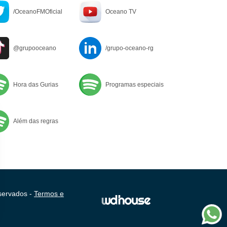
/OceanoFMOficial
Oceano TV
@grupooceano
/grupo-oceano-rg
Hora das Gurias
Programas especiais
Além das regras
servados -
Termos e