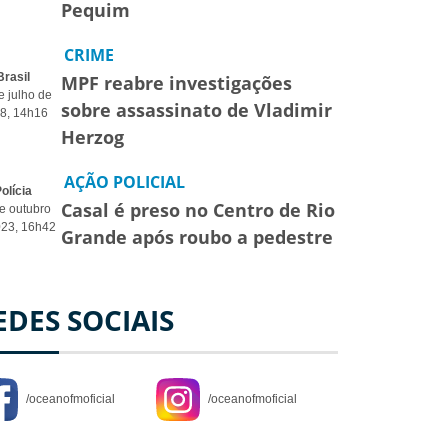
Pequim
CRIME
Brasil
MPF reabre investigações
e julho de
sobre assassinato de Vladimir
8, 14h16
Herzog
AÇÃO POLICIAL
olícia
Casal é preso no Centro de Rio
e outubro
023, 16h42
Grande após roubo a pedestre
EDES SOCIAIS
/oceanofmoficial
/oceanofmoficial