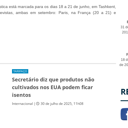
stica está marcada para os dias 18 a 21 de junho, em Tashkent,
revistas, ambas em setembro: Paris, na França (20 a 21) e
31 d
201
P
18 d
de 2
TARIFAÇO
Secretário diz que produtos não
cultivados nos EUA podem ficar
R
isentos
Internacional |
30 de julho de 2025, 11h08