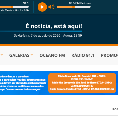
91.1
89.5 FM Pelotas
 de Tarde - 18h às 20h
É notícia, está aqui!
Sexta-feira, 7 de agosto de 2026
|
Agora:
18:59
GALERIAS
OCEANO FM
RÁDIO 91.1
PROMOÇ
Ho