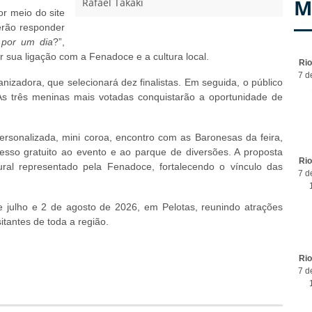
M
Rafael Takaki
or meio do site
verão responder
 por um dia
?”,
ar sua ligação com a Fenadoce e a cultura local.
Ri
7 d
izadora, que selecionará dez finalistas. Em seguida, o público
As três meninas mais votadas conquistarão a oportunidade de
personalizada, mini coroa, encontro com as Baronesas da feira,
sso gratuito ao evento e ao parque de diversões. A proposta
Ri
ltural representado pela Fenadoce, fortalecendo o vínculo das
7 d
 julho e 2 de agosto de 2026, em Pelotas, reunindo atrações
itantes de toda a região.
Ri
7 d