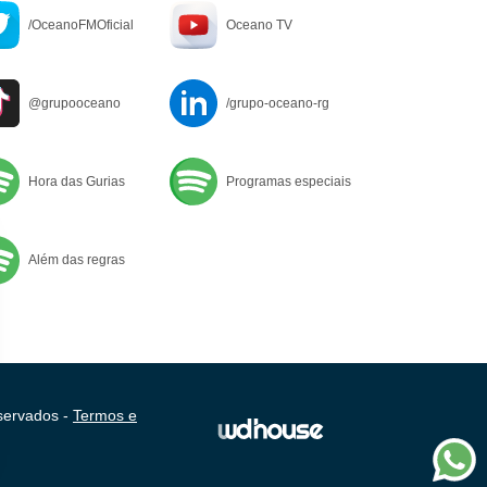
/OceanoFMOficial
Oceano TV
@grupooceano
/grupo-oceano-rg
Hora das Gurias
Programas especiais
Além das regras
servados -
Termos e