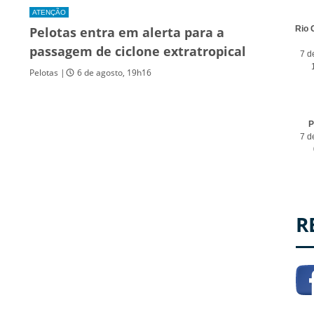
ATENÇÃO
Pelotas entra em alerta para a
Rio 
passagem de ciclone extratropical
7 d
Pelotas |
6 de agosto, 19h16
P
7 d
R