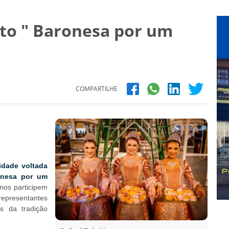
to " Baronesa por um
COMPARTILHE
idade voltada
ronesa por um
anos participem
 representantes
s da tradição