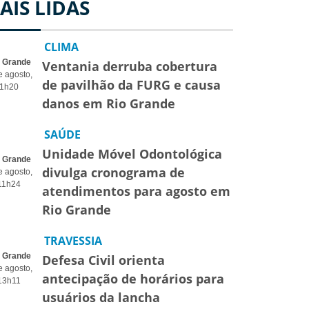
AIS LIDAS
CLIMA
o Grande
Ventania derruba cobertura
e agosto,
de pavilhão da FURG e causa
1h20
danos em Rio Grande
SAÚDE
Unidade Móvel Odontológica
o Grande
divulga cronograma de
e agosto,
11h24
atendimentos para agosto em
Rio Grande
TRAVESSIA
o Grande
Defesa Civil orienta
e agosto,
antecipação de horários para
13h11
usuários da lancha