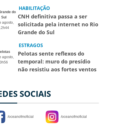
HABILITAÇÃO
Grande do
CNH definitiva passa a ser
Sul
e agosto,
solicitada pela internet no Rio
12h44
Grande do Sul
ESTRAGOS
elotas
Pelotas sente reflexos do
e agosto,
temporal: muro do presídio
0h56
não resistiu aos fortes ventos
EDES SOCIAIS
/oceanofmoficial
/oceanofmoficial