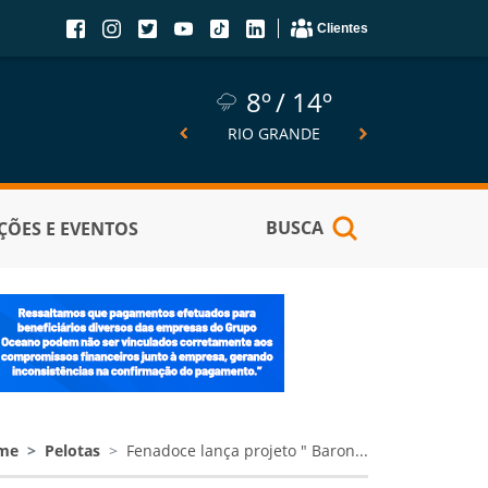
Clientes
8º
14º
8º
14º
6º
SÃO JOSÉ DO NORTE
RIO GRANDE
PELOTA
BUSCA
ÕES E EVENTOS
me
Pelotas
Fenadoce lança projeto " Baron...