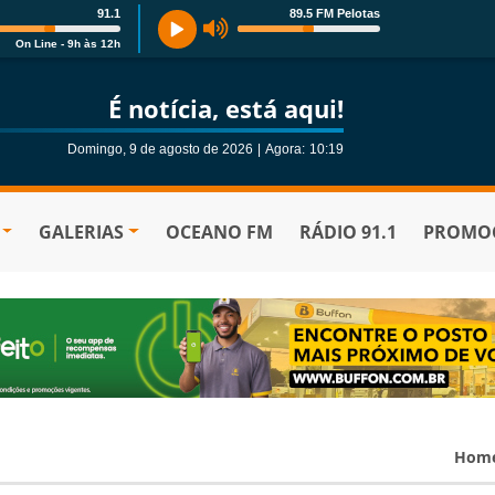
91.1
89.5 FM Pelotas
On Line - 9h às 12h
É notícia, está aqui!
Domingo, 9 de agosto de 2026
|
Agora:
10:19
GALERIAS
OCEANO FM
RÁDIO 91.1
PROMOÇ
Hom