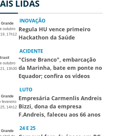
AIS LIDAS
INOVAÇÃO
o Grande
Regula HU vence primeiro
e outubro
019, 17h12
Hackathon da Saúde
ACIDENTE
Brasil
"Cisne Branco", embarcação
e outubro
da Marinha, bate em ponte no
021, 13h30
Equador; confira os vídeos
LUTO
o Grande
Empresária Carmenlis Andreis
 fevereiro
Bizzi, dona da empresa
025, 14h12
F.Andreis, faleceu aos 66 anos
24 E 25
o Grande