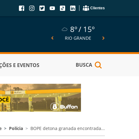
Clientes
8º
15º
8º
15º
5º
SÃO JOSÉ DO NORTE
RIO GRANDE
PELOTA
BUSCA
ÕES E EVENTOS
e
Polícia
BOPE detona granada encontrada...