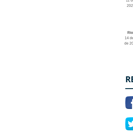
11 d
202
Ri
14 de
de 2
R