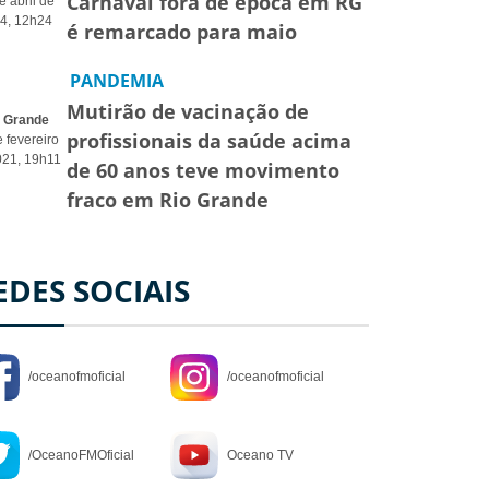
Carnaval fora de época em RG
e abril de
4, 12h24
é remarcado para maio
PANDEMIA
Mutirão de vacinação de
o Grande
profissionais da saúde acima
 fevereiro
021, 19h11
de 60 anos teve movimento
fraco em Rio Grande
EDES SOCIAIS
/oceanofmoficial
/oceanofmoficial
/OceanoFMOficial
Oceano TV