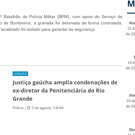
M
Batalhão de Polícia Militar (BPM), com apoio do Serviço de
 de Bombeiros, a granada foi detonada de forma controlada,
Ri
22 d
 localizado foi isolado para garantia da segurança.
de 2
19 d
de 2
SANÇÃO
Justiça gaúcha amplia condenações de
ex-diretor da Penitenciária do Rio
Ri
Grande
24 de
de 2
Polícia |
5 de agosto, 14h44
Ri