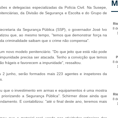
M
es e delegacias especializadas da Polícia Civil. Na Susepe,
tenciárias, da Divisão de Segurança e Escolta e do Grupo de
Ri
8 d
ecretaria da Segurança Pública (SSP), o governador José Ivo
fatizou que, ao mesmo tempo, "temos que demonstrar força na
o da criminalidade saibam que o crime não compensa".
 um novo modelo penitenciário. "Do que jeito que está não pode
A impunidade precisa ser atacada. Tenho a convicção que temos
P
8 d
ão frágeis e favorecem a impunidade", ressaltou.
a 2 junho, serão formados mais 223 agentes e inspetores da
s.
cou que o investimento em armas e equipamentos é uma mostra
Ri
priorizando a Segurança Pública". Schirmer disse ainda que
8 d
amento. E contabilizou: "até o final deste ano, teremos mais
mou que o material será usado nas atividades rotineiras dos