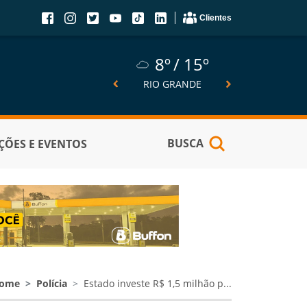
Clientes
8º
15º
8º
15º
5º
SÃO JOSÉ DO NORTE
RIO GRANDE
PELOTA
BUSCA
ÕES E EVENTOS
ome
Polícia
Estado investe R$ 1,5 milhão p...