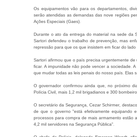
Os equipamentos vão para os departamentos, divisõ
serão atendidas as demandas das nove regiões peni
Ações Especiais (Gaes).
Durante o ato da entrega do material na sede da S
Sartori defendeu o trabalho de prevenção, mas en
repressão para que os que insistem em ficar do lad
Sartori afirmou que o país precisa urgentemente de
ficar. A impunidade não pode vencer a sociedade. 
que mudar todas as leis penais do nosso país. Elas s
O governador confirmou ainda que, no próximo di
Polícia Civil, mais 1,2 mil brigadianos e 300 bombeiro
O secretário da Segurança, Cezar Schirmer, desta
de que o governo "está efetivamente equipando e 
processos para compra de mais armamento estão and
4,2 mil servidores na Segurança Pública".
O chefe de Polícia, delegado Emerson Wendt, afir