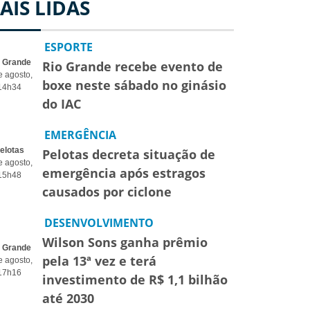
AIS LIDAS
ESPORTE
o Grande
Rio Grande recebe evento de
e agosto,
boxe neste sábado no ginásio
14h34
do IAC
EMERGÊNCIA
elotas
Pelotas decreta situação de
e agosto,
emergência após estragos
15h48
causados por ciclone
DESENVOLVIMENTO
Wilson Sons ganha prêmio
o Grande
pela 13ª vez e terá
e agosto,
17h16
investimento de R$ 1,1 bilhão
até 2030