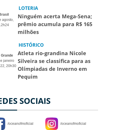
LOTERIA
Brasil
Ninguém acerta Mega-Sena;
e agosto,
prêmio acumula para R$ 165
12h24
milhões
HISTÓRICO
Atleta rio-grandina Nicole
o Grande
Silveira se classifica para as
e janeiro
022, 20h30
Olímpiadas de Inverno em
Pequim
EDES SOCIAIS
/oceanofmoficial
/oceanofmoficial