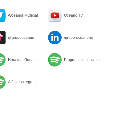
/OceanoFMOficial
Oceano TV
@grupooceano
/grupo-oceano-rg
Hora das Gurias
Programas especiais
Além das regras