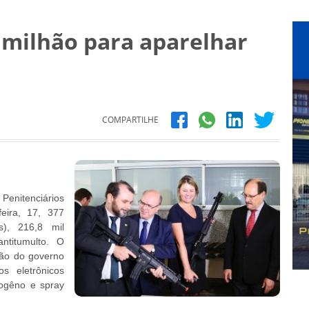
5 milhão para aparelhar
COMPARTILHE
Penitenciários
eira, 17, 377
s), 216,8 mil
titumulto. O
são do governo
s eletrônicos
mogêno e spray