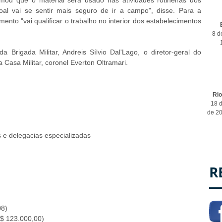
oal vai se sentir mais seguro de ir a campo", disse. Para a
nto "vai qualificar o trabalho no interior dos estabelecimentos
8 d
Brigada Militar, Andreis Sílvio Dal'Lago, o diretor-geral do
a Casa Militar, coronel Everton Oltramari.
Ri
18 d
de 2
 e delegacias especializadas
R
08)
R$ 123.000,00)