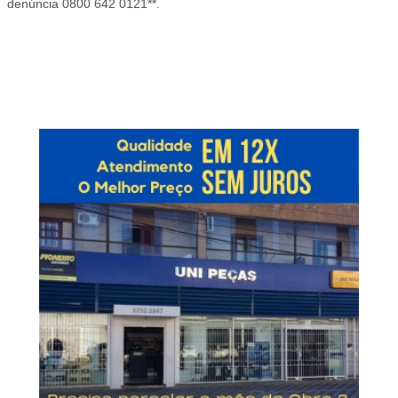
denúncia 0800 642 0121**.