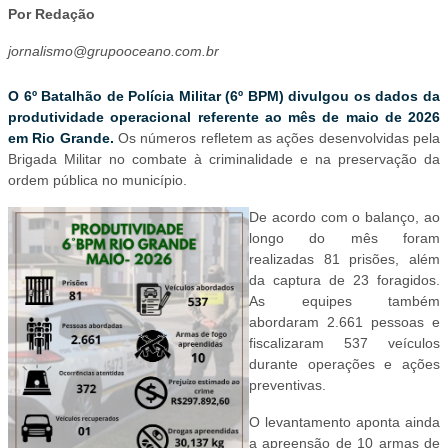
Por Redação
jornalismo@grupooceano.com.br
O 6º Batalhão de Polícia Militar (6º BPM) divulgou os dados da
produtividade operacional referente ao mês de maio de 2026
em Rio Grande.
Os números refletem as ações desenvolvidas pela
Brigada Militar no combate à criminalidade e na preservação da
ordem pública no município.
De acordo com o balanço, ao
longo do mês foram
realizadas 81 prisões, além
da captura de 23 foragidos.
As equipes também
abordaram 2.661 pessoas e
fiscalizaram 537 veículos
durante operações e ações
preventivas.
O levantamento aponta ainda
a apreensão de 10 armas de