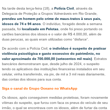
Na tarde desta terça-feira (18), a
Polícia Civil
, através da
Delegacia de Proteção a Grupos Vulneráveis em Rio Grande,
prendeu um homem pelo crime de maus-tratos à seus pais,
idosos de 74 e 94 anos
. O indivíduo, foragido desde a semana
passada, foi
localizado em Pelotas
, onde foi preso portando os
cartões bancários dos idosos e o valor de R$ 4.000,00, além de
duas perucas, as quais eram utilizadas como “disfarce”.
De acordo com a Polícia Civil,
o indivíduo é suspeito de praticar
violência psicológica e gasto excessivo do patrimônio, no
valor aproximado de 700.000,00 (setecentos mil reais)
. Extratos
bancários demonstraram que, desde julho de 2024, o suspeito
tendo os aplicativos das instituições financeiras instalados em seu
celular, vinha transferindo, via pix, de mil a 3 mil reais diariamente,
das contas dos idosos para sua conta.
Siga o canal do Grupo Oceano no WhatsApp
Os idosos, após conseguirem medidas protetivas, foram novamente
vítimas do suspeito, que furou com faca os pneus do veículo de seu
irmão, o qual se encontrava com os idosos, além de furtar da conta