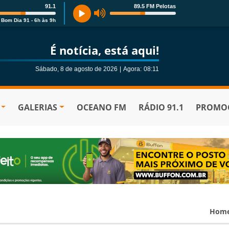
91.1
89.5 FM Pelotas
Bom Dia 91 - 6h às 9h
É notícia, está aqui!
Sábado, 8 de agosto de 2026
|
Agora:
08:11
GALERIAS
OCEANO FM
RÁDIO 91.1
PROMOÇ
Hom