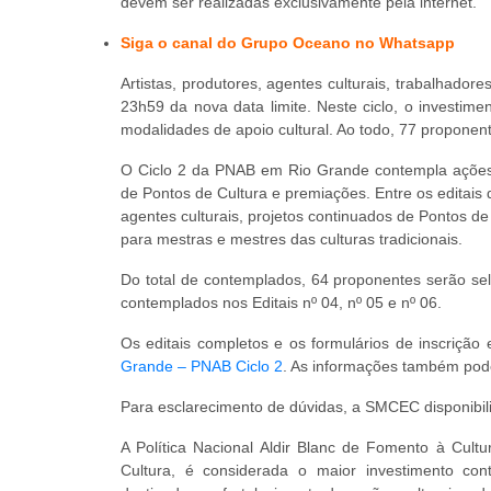
devem ser realizadas exclusivamente pela internet.
Siga o canal do Grupo Oceano no Whatsapp
Artistas, produtores, agentes culturais, trabalhador
23h59 da nova data limite. Neste ciclo, o investimen
modalidades de apoio cultural. Ao todo, 77 proponen
O Ciclo 2 da PNAB em Rio Grande contempla ações de
de Pontos de Cultura e premiações. Entre os editais d
agentes culturais, projetos continuados de Pontos de C
para mestras e mestres das culturas tradicionais.
Do total de contemplados, 64 proponentes serão sel
contemplados nos Editais nº 04, nº 05 e nº 06.
Os editais completos e os formulários de inscrição e
Grande – PNAB Ciclo 2
. As informações também pode
Para esclarecimento de dúvidas, a SMCEC disponibi
A Política Nacional Aldir Blanc de Fomento à Cultu
Cultura, é considerada o maior investimento contí