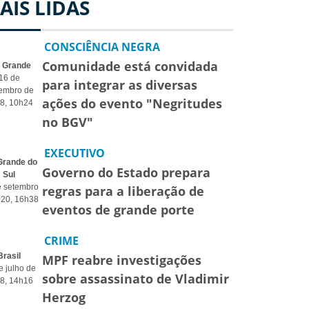
AIS LIDAS
CONSCIÊNCIA NEGRA
Comunidade está convidada
o Grande
16 de
para integrar as diversas
embro de
ações do evento "Negritudes
8, 10h24
no BGV"
EXECUTIVO
Grande do
Governo do Estado prepara
Sul
e setembro
regras para a liberação de
020, 16h38
eventos de grande porte
CRIME
Brasil
MPF reabre investigações
e julho de
sobre assassinato de Vladimir
8, 14h16
Herzog