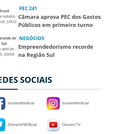
PEC 241
Brasil
Câmara aprova PEC dos Gastos
e outubro
016, 10h11
Públicos em primeiro turno
NEGÓCIOS
Grande do
Sul
Empreendedorismo recorde
e abril de
na Região Sul
5, 20h56
EDES SOCIAIS
/oceanofmoficial
/oceanofmoficial
/OceanoFMOficial
Oceano TV