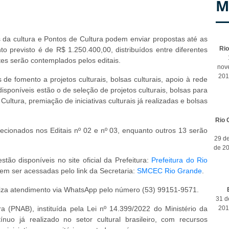
M
es da cultura e Pontos de Cultura podem enviar propostas até as
Ri
to previsto é de R$ 1.250.400,00, distribuídos entre diferentes
tes serão contemplados pelos editais.
nov
201
 fomento a projetos culturais, bolsas culturais, apoio à rede
isponíveis estão o de seleção de projetos culturais, bolsas para
ultura, premiação de iniciativas culturais já realizadas e bolsas
Rio 
ecionados nos Editais nº 02 e nº 03, enquanto outros 13 serão
29 d
de 2
stão disponíveis no site oficial da Prefeitura:
Prefeitura do Rio
m ser acessadas pelo link da Secretaria:
SMCEC Rio Grande
.
liza atendimento via WhatsApp pelo número (53) 99151-9571.
31 d
ra (PNAB), instituída pela Lei nº 14.399/2022 do Ministério da
201
nuo já realizado no setor cultural brasileiro, com recursos