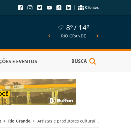
Clientes
8º
14º
8º
14º
6º
SÃO JOSÉ DO NORTE
RIO GRANDE
PELOTA
BUSCA
ÕES E EVENTOS
e
Rio Grande
Artistas e produtores culturai...