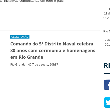
s iniciativas comunitárias em todo o país.
11 d
de 2
Rio 
CELEBRAÇÃO
2 d
Comando do 5º Distrito Naval celebra
201
80 anos com cerimônia e homenagens
em Rio Grande
R
Rio Grande |
7 de agosto, 20h37