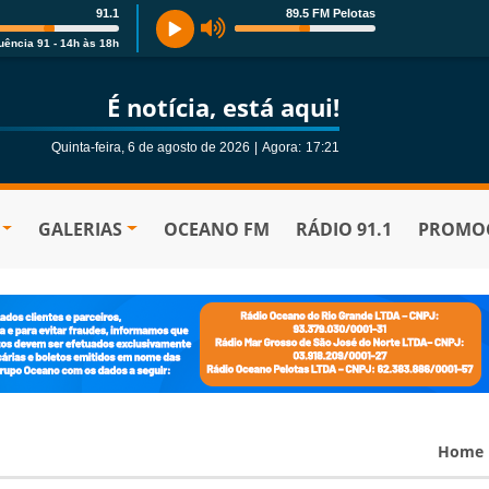
91.1
89.5 FM Pelotas
uência 91 - 14h às 18h
É notícia, está aqui!
Quinta-feira, 6 de agosto de 2026
|
Agora:
17:21
GALERIAS
OCEANO FM
RÁDIO 91.1
PROMOÇ
Home