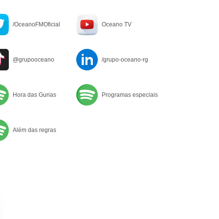
/OceanoFMOficial
Oceano TV
@grupooceano
/grupo-oceano-rg
Hora das Gurias
Programas especiais
Além das regras