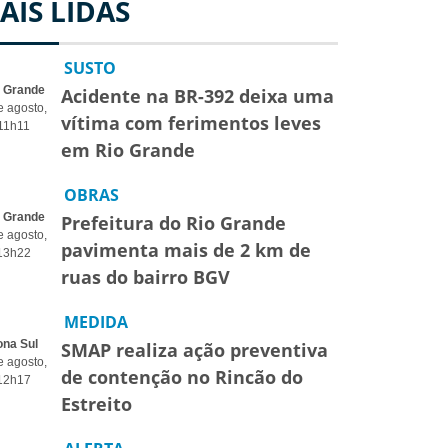
AIS LIDAS
SUSTO
o Grande
Acidente na BR-392 deixa uma
e agosto,
vítima com ferimentos leves
11h11
em Rio Grande
OBRAS
o Grande
Prefeitura do Rio Grande
e agosto,
pavimenta mais de 2 km de
13h22
ruas do bairro BGV
MEDIDA
ona Sul
SMAP realiza ação preventiva
e agosto,
de contenção no Rincão do
12h17
Estreito