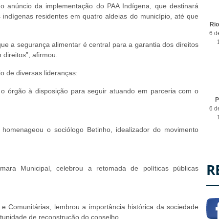
 o anúncio da implementação do PAA Indígena, que destinará
as indígenas residentes em quatro aldeias do município, até que
Ri
6 d
ue a segurança alimentar é central para a garantia dos direitos
ireitos”, afirmou.
 de diversas lideranças:
ou o órgão à disposição para seguir atuando em parceria com o
P
6 d
, homenageou o sociólogo Betinho, idealizador do movimento
R
ara Municipal, celebrou a retomada de políticas públicas
s e Comunitárias, lembrou a importância histórica da sociedade
ortunidade de reconstrução do conselho.