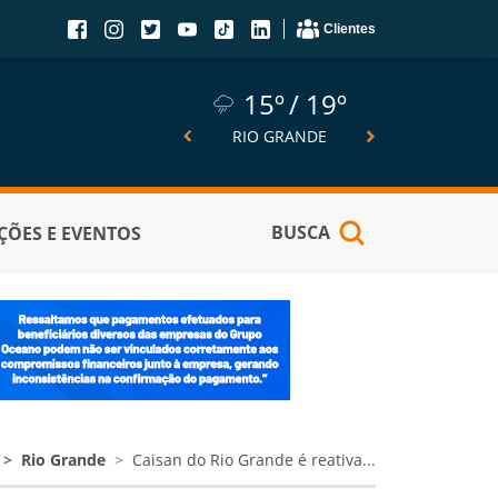
Clientes
15º
19º
15º
19º
14º
SÃO JOSÉ DO NORTE
RIO GRANDE
PELOTA
BUSCA
ÕES E EVENTOS
Rio Grande
Caisan do Rio Grande é reativa...