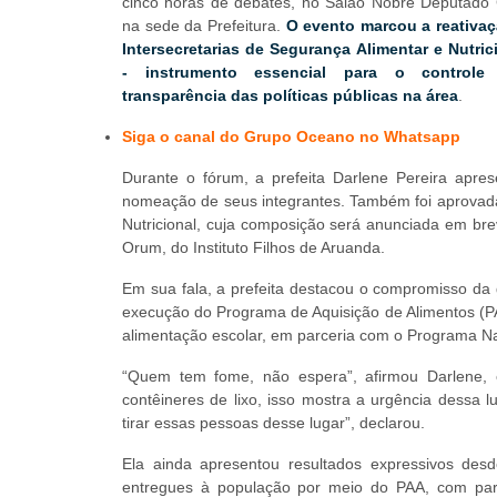
cinco horas de debates, no Salão Nobre Deputado 
na sede da Prefeitura.
O evento marcou a reativa
Intersecretarias de Segurança Alimentar e Nutric
- instrumento essencial para o controle
transparência das políticas públicas na área
.
Siga o canal do Grupo Oceano no Whatsapp
Durante o fórum, a prefeita Darlene Pereira apre
nomeação de seus integrantes. Também foi aprovada
Nutricional, cuja composição será anunciada em bre
Orum, do Instituto Filhos de Aruanda.
Em sua fala, a prefeita destacou o compromisso da
execução do Programa de Aquisição de Alimentos (PA
alimentação escolar, em parceria com o Programa Na
“Quem tem fome, não espera”, afirmou Darlene
contêineres de lixo, isso mostra a urgência dessa
tirar essas pessoas desse lugar”, declarou.
Ela ainda apresentou resultados expressivos desd
entregues à população por meio do PAA, com parti