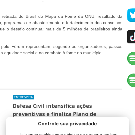
e retirada do Brasil do Mapa da Fome da ONU, resultado da
ia, programas de abastecimento e fortalecimento dos conselhos
que o desafio continua: mais de 5 milhões de brasileiros ainda
a pelo Fórum representam, segundo os organizadores, passos
na equidade social e no combate à fome no município.
ENTREVISTA
Defesa Civil intensifica ações
preventivas e finaliza Plano de
Contingência em Rio Grande
Controle sua privacidade
Rio Grande |
5 de agosto, 20h46
Utilizamos cookies com objetivo de prover a melhor