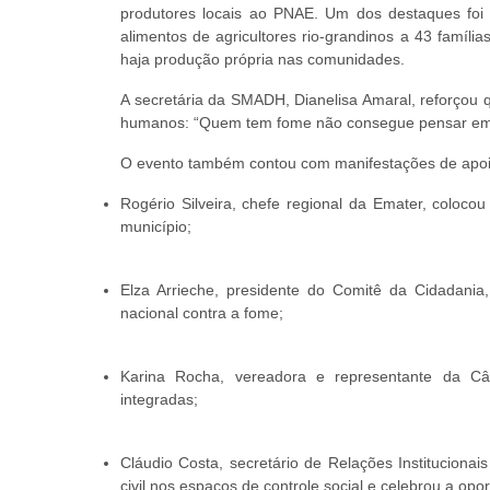
produtores locais ao PNAE. Um dos destaques foi
alimentos de agricultores rio-grandinos a 43 famíli
haja produção própria nas comunidades.
A secretária da SMADH, Dianelisa Amaral, reforçou q
humanos: “Quem tem fome não consegue pensar em d
O evento também contou com manifestações de apoio
Rogério Silveira, chefe regional da Emater, coloc
município;
Elza Arrieche, presidente do Comitê da Cidadania
nacional contra a fome;
Karina Rocha, vereadora e representante da Câm
integradas;
Cláudio Costa, secretário de Relações Institucionai
civil nos espaços de controle social e celebrou a op