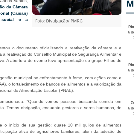
M
Carlos Santos,
ção da Câmara
ional (Caisan)
 social e a
Foto: Divulgação/ PMRG
Ri
6 d
sentou o documento oficializando a reativação da câmara e a
 a reativação do Conselho Municipal de Segurança Alimentar e
ve. A abertura do evento teve apresentação do grupo Filhos de
Ri
6 d
 gestão municipal no enfrentamento à fome, com ações como a
A), o fortalecimento de bancos de alimentos e a valorização da
cional de Alimentação Escolar (PNAE).
, emocionada. “Quando vemos pessoas buscando comida em
Z
 luta. Temos obrigação, enquanto gestores e seres humanos, de
6 d
e o início de sua gestão: quase 10 mil quilos de alimentos
cipação ativa de agricultores familiares, além da adesão de