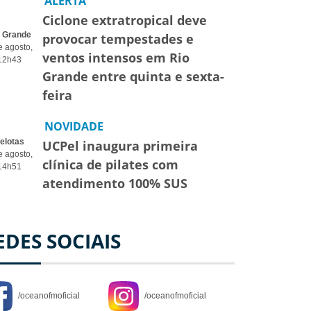
ALERTA
Ciclone extratropical deve
o Grande
provocar tempestades e
e agosto,
ventos intensos em Rio
12h43
Grande entre quinta e sexta-
feira
NOVIDADE
elotas
UCPel inaugura primeira
e agosto,
clínica de pilates com
14h51
atendimento 100% SUS
EDES SOCIAIS
/oceanofmoficial
/oceanofmoficial