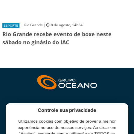
Rio Grande |
8 de agosto, 14h34
ESPORTE
Rio Grande recebe evento de boxe neste
sábado no ginásio do IAC
INSTITUCIONAL
Controle sua privacidade
Utilizamos cookies com objetivo de prover a melhor
Grupo Oceano - Todos direitos reservados -
Termos e condições
experiência no uso de nossos serviços. Ao clicar em
de uso
“Aceitar”, concorda com a utilização de TODOS os