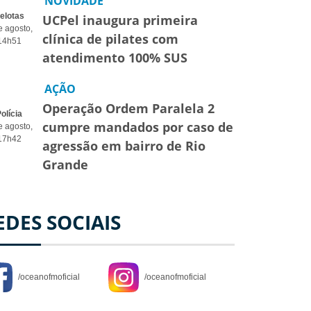
NOVIDADE
elotas
UCPel inaugura primeira
e agosto,
clínica de pilates com
14h51
atendimento 100% SUS
AÇÃO
Operação Ordem Paralela 2
olícia
cumpre mandados por caso de
e agosto,
17h42
agressão em bairro de Rio
Grande
EDES SOCIAIS
/oceanofmoficial
/oceanofmoficial