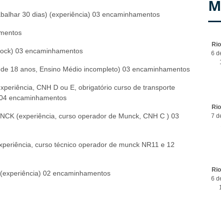
M
alhar 30 dias) (experiência) 03 encaminhamentos
mentos
Ri
lock) 03 encaminhamentos
6 d
e 18 anos, Ensino Médio incompleto) 03 encaminhamentos
riência, CNH D ou E, obrigatório curso de transporte
s) 04 encaminhamentos
Ri
experiência, curso operador de Munck, CNH C ) 03
7 d
eriência, curso técnico operador de munck NR11 e 12
Ri
 (experiência) 02 encaminhamentos
6 d