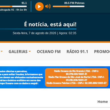
91.1
89.5 FM Pelotas
drugada 91 - 0h às 6h
É notícia, está aqui!
Sexta-feira, 7 de agosto de 2026
|
Agora:
02:35
GALERIAS
OCEANO FM
RÁDIO 91.1
PROMOÇ
Home