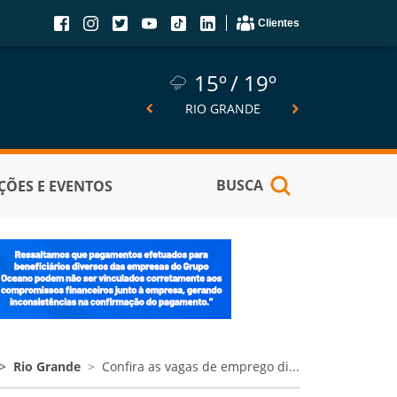
Clientes
15º
19º
15º
19º
14º
SÃO JOSÉ DO NORTE
RIO GRANDE
PELOTA
BUSCA
ÕES E EVENTOS
Rio Grande
Confira as vagas de emprego di...