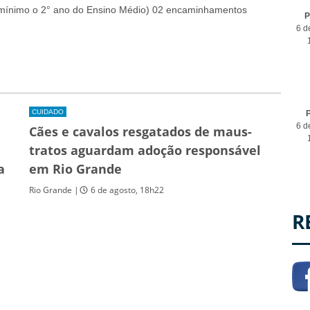
nimo o 2° ano do Ensino Médio) 02 encaminhamentos
P
6 d
CUIDADO
P
6 d
Cães e cavalos resgatados de maus-
tratos aguardam adoção responsável
a
em Rio Grande
Rio Grande |
6 de agosto, 18h22
R