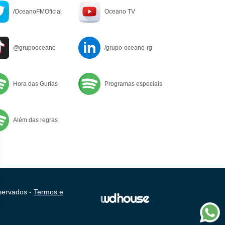
/OceanoFMOficial
Oceano TV
@grupooceano
/grupo-oceano-rg
Hora das Gurias
Programas especiais
Além das regras
servados -
Termos e