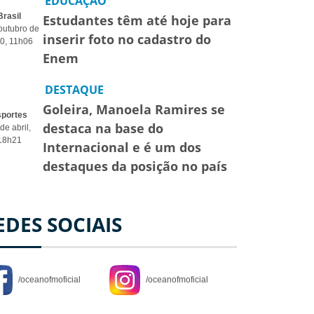
EDUCAÇÃO
Brasil
Estudantes têm até hoje para
outubro de
inserir foto no cadastro do
0, 11h06
Enem
DESTAQUE
Goleira, Manoela Ramires se
sportes
destaca na base do
de abril,
18h21
Internacional e é um dos
destaques da posição no país
EDES SOCIAIS
/oceanofmoficial
/oceanofmoficial