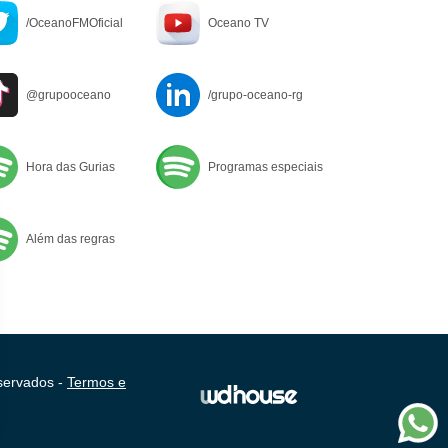
/OceanoFMOficial
Oceano TV
@grupooceano
/grupo-oceano-rg
Hora das Gurias
Programas especiais
Além das regras
servados -
Termos e