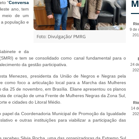
M
eto “
Conversa
 deste ano, tem
or meio de um
e a população e
Ri
9 de 
201
Foto: Divulgação/ PMRG
Gabinete e da
s (SMRI) e tem se consolidado como canal fundamental para o
ecimento da gestão participativa.
24 d
202
osta Menezes, presidenta da União de Negros e Negras pela
e como foco a articulação local para a Marcha das Mulheres
 dia 25 de novembro, em Brasília. Eliane apresentou os planos
osta de criação de uma Frente de Mulheres Negras da Zona Sul,
te e cidades do Litoral Médio.
Ri
14 d
do o papel da Coordenadoria Municipal de Promoção da Igualdade
202
lativo e outras instituições para viabilizar a participação das
ene recebeu Silvia Rocha, uma das organizadoras da Extremo Sul