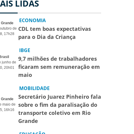
AIS LIDAS
ECONOMIA
o Grande
CDL tem boas expectativas
outubro de
8, 17h28
para o Dia da Criança
IBGE
Brasil
9,7 milhões de trabalhadores
e junho de
ficaram sem remuneração em
0, 20h01
maio
MOBILIDADE
Secretário Juarez Pinheiro fala
o Grande
sobre o fim da paralisação do
e maio de
5, 16h16
transporte coletivo em Rio
Grande