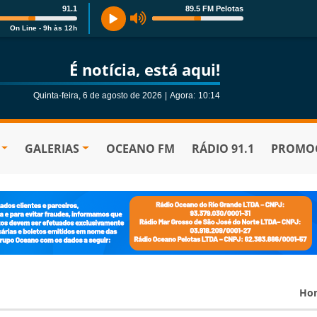
91.1
89.5 FM Pelotas
On Line - 9h às 12h
É notícia, está aqui!
Quinta-feira, 6 de agosto de 2026
|
Agora:
10:14
GALERIAS
OCEANO FM
RÁDIO 91.1
PROMOÇ
Ho