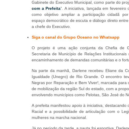
Gabinete do Executivo Municipal, como parte do proj
com a Prefeita
”. A iniciativa, lançada em fevereiro
como objetivo ampliar a participação cidadã p
espaço democrático de escuta e diálogo direto entr
a chefe do Executivo.
Siga o canal do Grupo Oceano no Whatsapp
O projeto é uma ação conjunta da Chefia de 
Secretaria de Município de Relações Institucionai
encaminhamento de demandas comunitárias e o fortal
Na parte da manhã, Darlene recebeu Eliane da C
Igualdade (Unegro) de Rio Grande. O encontro tev
Negras por Reparação e Bem Viver!, marcada para o
de mobilização da região Sul do estado, com a prop
envolvendo municípios como Pelotas, São José do Nor
A prefeita manifestou apoio à iniciativa, destacan
Racial e a possibilidade de articulação com o Legis
mulheres na marcha nacional.
Já no período da tarde, a pauta foi esportiva. Darl