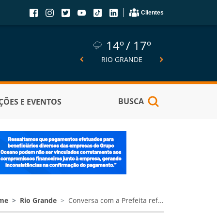
Clientes
14º
17º
14º
17º
15º
SÃO JOSÉ DO NORTE
RIO GRANDE
PELOTA
BUSCA
ÕES E EVENTOS
me
Rio Grande
Conversa com a Prefeita ref...