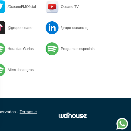
/OceanoFMOficial
Oceano TV
@grupooceano
/grupo-oceano-rg
Hora das Gurias
Programas especiais
Além das regras
servados -
Termos e