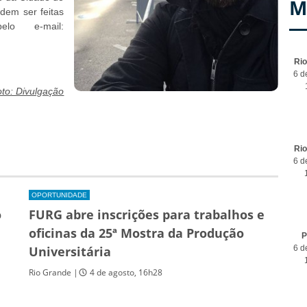
M
dem ser feitas
lo e-mail:
Ri
6 d
to: Divulgação
Ri
6 d
OPORTUNIDADE
o
FURG abre inscrições para trabalhos e
oficinas da 25ª Mostra da Produção
P
Universitária
6 d
Rio Grande |
4 de agosto, 16h28