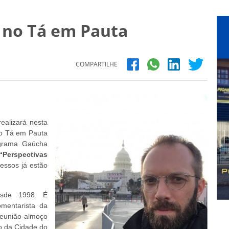
a no Tá em Pauta
COMPARTILHE
alizará nesta
ço Tá em Pauta
ograma Gaúcha
“Perspectivas
ressos já estão
esde 1998. É
mentarista da
eunião-almoço
o da Cidade do