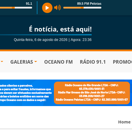
91.1
89.5 FM Pelotas
É notícia, está aqui!
Quinta-feira, 6 de agosto de 2026
|
Agora:
23:36
GALERIAS
OCEANO FM
RÁDIO 91.1
PROMOÇ
Home