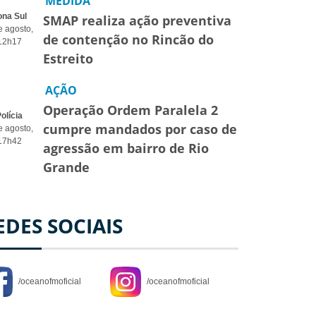
MEDIDA
ona Sul
SMAP realiza ação preventiva
e agosto,
de contenção no Rincão do
12h17
Estreito
AÇÃO
Operação Ordem Paralela 2
olícia
cumpre mandados por caso de
e agosto,
17h42
agressão em bairro de Rio
Grande
EDES SOCIAIS
/oceanofmoficial
/oceanofmoficial