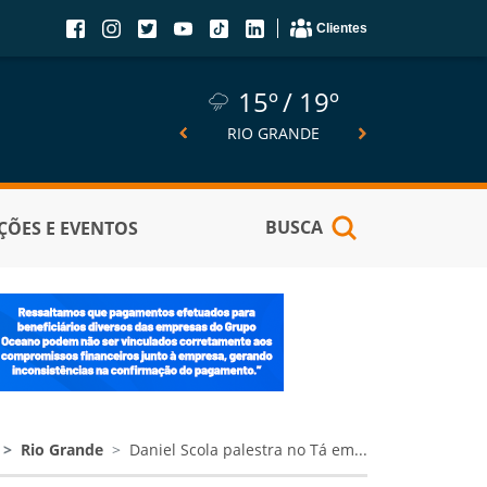
Clientes
15º
19º
15º
19º
14º
SÃO JOSÉ DO NORTE
RIO GRANDE
PELOTA
BUSCA
ÕES E EVENTOS
Rio Grande
Daniel Scola palestra no Tá em...