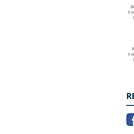
Z
6 d
P
6 d
R