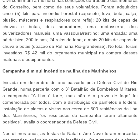
Civil confirmam a melhoria nas condições de trabalho dos membros
do Conselho, bem como de seus voluntários. Foram adquiridos
cinco (5) kits para incêndio florestal (capacete, luva, bota, calça,
blusão, máscaras e respiradores com refis); 20 kits de capas de
chuvas e botas; dois sopradores; uma motosserra, dois
pulverizadores manuais, uma vassoura/rastilho; uma enxada; uma
pá de bico; 200 telhas; 24 rolos de lona; e mais 20 kits de capas de
chuva e botas (doação da Refinaria Rio-grandense). No total, foram
investidos R$ 42 mil do orçamento municipal na compra desses
materiais e equipamentos.
Campanha diminui incêndios na Ilha dos Marinheiros
Iniciada em dezembro do ano passado pela Defesa Civil de Rio
Grande, numa parceria com o 3º Batalhão de Bombeiros Militares,
a campanha “A Ilha é forte, mas não é a prova de fogo” foi
comemorada por todos. Com a distribuição de panfletos e folders,
instalação de placas e visitas nas cerca de 500 residências da Ilha
dos Marinheiros, “os resultados da campanha foram altamente
positivos”, avalia o coordenador da Defesa Civil.
Nos últimos anos, as festas de Natal e Ano Novo foram marcadas
por grandes incêndios naquela localidade. Os números de sinistros