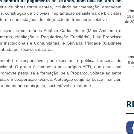
um período de pagamento de 15 anos, com taxa de juros em
rie de obras estruturantes, incluindo pavimentação, drenagem
Ri
, construção de ciclovias, implantação de sistema de bicicletas
18 d
forma das estações de integração do transporte coletivo.
de 2
cnicas os secretários Antônio Carlos Soler (Meio Ambiente e
mento, Habitação e Regularização Fundiária), Luiz Francisco
s Institucionais e Comunitárias) e Giovana Trindade (Gabinete
nhada por técnicos da área.
Ri
ento) é responsável por executar a política francesa de
8 d
nacional. O grupo é composto pela própria AFD, que atua com
promover pesquisa e formação; pela Proparco, voltada ao setor
zada em cooperação técnica. A atuação conjunta busca financiar,
a um mundo mais justo, sustentável e resiliente.
R