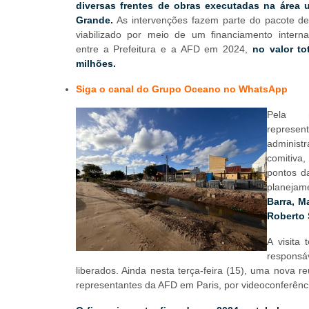
diversas frentes de obras executadas na área 
Grande.
As intervenções fazem parte do pacote de
viabilizado por meio de um financiamento interna
entre a Prefeitura e a AFD em 2024,
no valor to
milhões.
Siga o canal do Grupo Oceano no WhatsAp
p
Pela 
represe
administ
comitiva
pontos d
planejam
Barra, M
Roberto
A visita
responsáv
liberados. Ainda nesta terça-feira (15), uma nova r
representantes da AFD em Paris, por videoconferênc