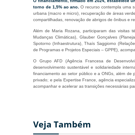
O financiamento, firmado em 2024, estabelece 
torno de 1,5% ao ano.
O recurso contempla uma sé
urbana (macro e micro), recuperação de áreas verdes
compartilhadas, renovação de abrigos de ônibus e re
Além de Maria Rozana, participaram das visitas té
Mudanças Climáticas), Glauber Gonçalves (Planeja
Spotorno (Infraestrutura), Thaís Saggiomo (Relaçõe
de Programas e Projetos Especiais – GPPE), acompa
O Grupo AFD (Agência Francesa de Desenvolvim
desenvolvimento sustentável e solidariedade inter
financiamento ao setor público e a ONGs, além de 
privado; e pela Expertise France, agência especiali
acompanhar e acelerar as transições necessárias par
Veja Também