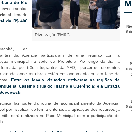
M
urbana de Rio
 investimentos
cional firmado
tal de R$ 400
Ri
8 d
Divulgação/PMRG
manhã, os
ntantes da Agência participaram de uma reunião com a
ração municipal na sede da Prefeitura. Ao longo do dia, a
P
, formada por três integrantes da AFD, percorreu diferentes
8 d
a cidade onde as obras estão em andamento ou em fase de
ento.
Entre os locais visitados estiveram as regiões da
angueira, Cassino (Rua do Riacho e Querência) e a Estrada
 Socoowski.
 técnica faz parte da rotina de acompanhamento da Agência,
8 d
el por fiscalizar de forma criteriosa a aplicação dos recursos já
eunião será realizada no Paço Municipal, com a participação de
ia.