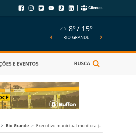
Clientes
8º
15º
8º
15º
5º
SÃO JOSÉ DO NORTE
RIO GRANDE
PELOTA
BUSCA
ÕES E EVENTOS
Rio Grande
Executivo municipal monitora j...