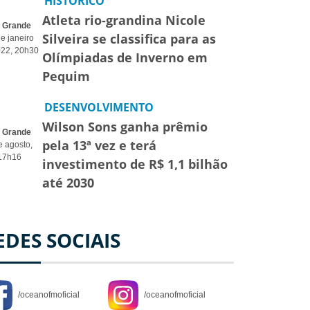
HISTÓRICO
Atleta rio-grandina Nicole
o Grande
Silveira se classifica para as
e janeiro
022, 20h30
Olímpiadas de Inverno em
Pequim
DESENVOLVIMENTO
Wilson Sons ganha prêmio
o Grande
pela 13ª vez e terá
e agosto,
17h16
investimento de R$ 1,1 bilhão
até 2030
EDES SOCIAIS
/oceanofmoficial
/oceanofmoficial