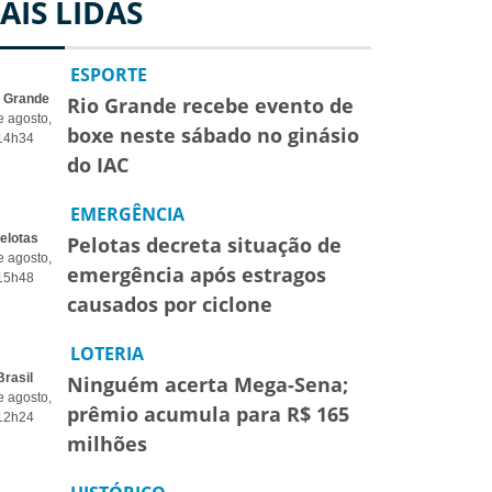
AIS LIDAS
ESPORTE
o Grande
Rio Grande recebe evento de
e agosto,
boxe neste sábado no ginásio
14h34
do IAC
EMERGÊNCIA
elotas
Pelotas decreta situação de
e agosto,
emergência após estragos
15h48
causados por ciclone
LOTERIA
Brasil
Ninguém acerta Mega-Sena;
e agosto,
prêmio acumula para R$ 165
12h24
milhões