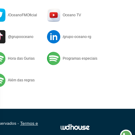
/OceanoFMOficial
Oceano TV
@grupooceano
/grupo-oceano-rg
Hora das Gurias
Programas especiais
Além das regras
servados -
Termos e