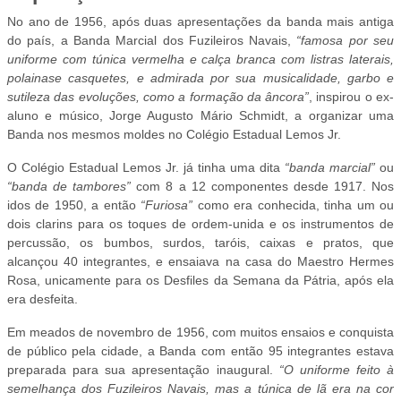
No ano de 1956, após duas apresentações da banda mais antiga
do país, a Banda Marcial dos Fuzileiros Navais,
“famosa por seu
uniforme com túnica vermelha e calça branca com listras laterais,
polainase casquetes, e admirada por sua musicalidade, garbo e
sutileza das evoluções, como a formação da âncora”
, inspirou o ex-
aluno e músico, Jorge Augusto Mário Schmidt, a organizar uma
Banda nos mesmos moldes no Colégio Estadual Lemos Jr.
O Colégio Estadual Lemos Jr. já tinha uma dita
“banda marcial”
ou
“banda de tambores”
com 8 a 12 componentes desde 1917. Nos
idos de 1950, a então
“Furiosa”
como era conhecida, tinha um ou
dois clarins para os toques de ordem-unida e os instrumentos de
percussão, os bumbos, surdos, taróis, caixas e pratos, que
alcançou 40 integrantes, e ensaiava na casa do Maestro Hermes
Rosa, unicamente para os Desfiles da Semana da Pátria, após ela
era desfeita.
Em meados de novembro de 1956, com muitos ensaios e conquista
de público pela cidade, a Banda com então 95 integrantes estava
preparada para sua apresentação inaugural.
“O uniforme feito à
semelhança dos Fuzileiros Navais, mas a túnica de lã era na cor