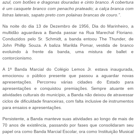
azul, com botões e dragonas douradas e cinto branco. A cobertura
é um casquete branco com penacho prateado; a calça branca com
listras laterais, sapato preto com polainas brancas de couro.”
.
Na noite do dia 13 de Dezembro de 1956, Dia do Marinheiro, a
multidão aguardava a Banda passar na Rua Marechal Floriano.
Conduzidos pelo Sr. Schmidt, a banda entoou The Thunder, de
John Phillip Souza. A baliza Marilda Pomar, vestida de branco
evoluindo à frente da banda, uma mistura de ballet e
contorcionismo.
A 1ª Banda Marcial do Colégio Lemos Jr. estava inaugurada,
emocionou o público presente que passou a aguardar novas
apresentações. Percorreu várias cidades do Estado para
apresentações e conquistou premiações. Sempre atuante em
atividades culturais do município, a Banda não deixou de atravessar
ciclos de dificuldade financeiras, com falta inclusive de instrumentos
para ensaios e apresentações.
Persistente, a Banda manteve suas atividades ao longo de mais de
70 anos de existência, passando por fases que consolidaram seu
papel ora como Banda Marcial Escolar, ora como Instituição Musical