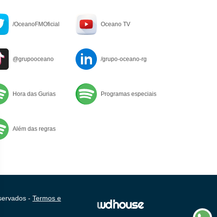
/OceanoFMOficial
Oceano TV
@grupooceano
/grupo-oceano-rg
Hora das Gurias
Programas especiais
Além das regras
servados -
Termos e