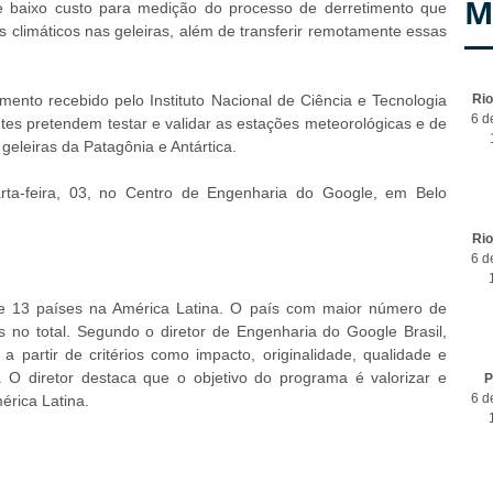
M
e baixo custo para medição do processo de derretimento que
 climáticos nas geleiras, além de transferir remotamente essas
mento recebido pelo Instituto Nacional de Ciência e Tecnologia
Ri
6 d
ntes pretendem testar e validar as estações meteorológicas e de
geleiras da Patagônia e Antártica.
rta-feira, 03, no Centro de Engenharia do Google, em Belo
Ri
6 d
de 13 países na América Latina. O país com maior número de
as no total. Segundo o diretor de Engenharia do Google Brasil,
 a partir de critérios como impacto, originalidade, qualidade e
O diretor destaca que o objetivo do programa é valorizar e
P
6 d
érica Latina.