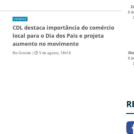
Z
6 d
VENDAS
CDL destaca importância do comércio
local para o Dia dos Pais e projeta
aumento no movimento
Rio Grande |
5 de agosto, 18h16
Ri
6 d
R