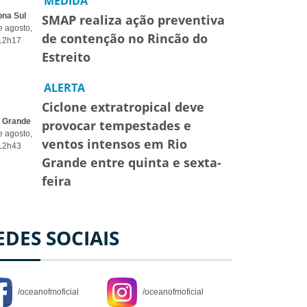
MEDIDA
ona Sul
SMAP realiza ação preventiva
e agosto,
de contenção no Rincão do
12h17
Estreito
ALERTA
Ciclone extratropical deve
o Grande
provocar tempestades e
e agosto,
ventos intensos em Rio
12h43
Grande entre quinta e sexta-
feira
EDES SOCIAIS
/oceanofmoficial
/oceanofmoficial