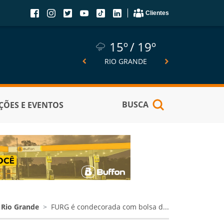
Clientes
15º
19º
15º
19º
14º
SÃO JOSÉ DO NORTE
RIO GRANDE
PELOTA
BUSCA
ÕES E EVENTOS
Rio Grande
FURG é condecorada com bolsa d...