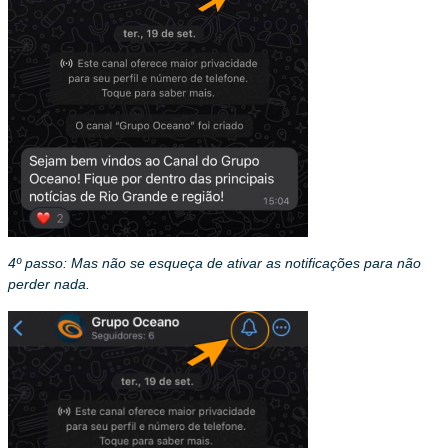
4º passo: Mas não se esqueça de ativar as notificações para não
perder nada.