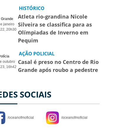
HISTÓRICO
Atleta rio-grandina Nicole
o Grande
Silveira se classifica para as
e janeiro
022, 20h30
Olímpiadas de Inverno em
Pequim
AÇÃO POLICIAL
olícia
Casal é preso no Centro de Rio
e outubro
023, 16h42
Grande após roubo a pedestre
EDES SOCIAIS
/oceanofmoficial
/oceanofmoficial