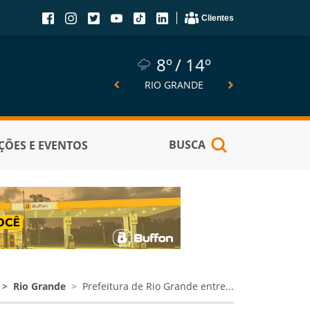
Clientes
8º
14º
8º
14º
6º
SÃO JOSÉ DO NORTE
RIO GRANDE
PELOTA
BUSCA
ÕES E EVENTOS
Rio Grande
Prefeitura de Rio Grande entre...