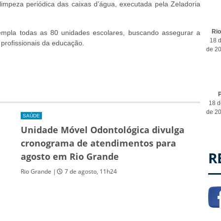
 limpeza periódica das caixas d’água, executada pela Zeladoria
Ri
mpla todas as 80 unidades escolares, buscando assegurar a
18 d
 profissionais da educação.
de 2
P
18 d
de 2
SAÚDE
Unidade Móvel Odontológica divulga
cronograma de atendimentos para
R
agosto em Rio Grande
Rio Grande |
7 de agosto, 11h24