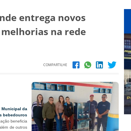
ande entrega novos
 melhorias na rede
COMPARTILHE
a Municipal da
os bebedouros
ação beneficia
 além de outros