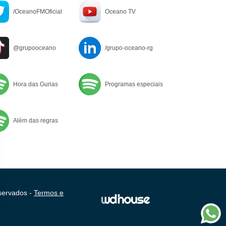
/OceanoFMOficial
Oceano TV
@grupooceano
/grupo-oceano-rg
Hora das Gurias
Programas especiais
Além das regras
servados -
Termos e