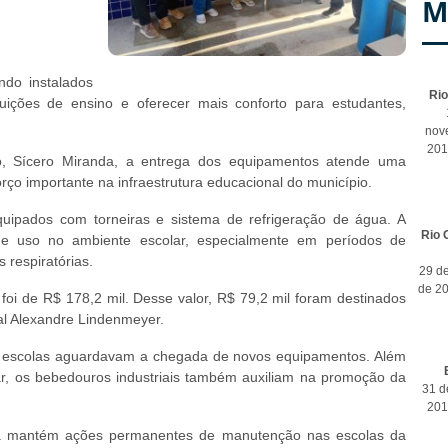
M
do instalados
Ri
tuições de ensino e oferecer mais conforto para estudantes,
nov
201
o, Sícero Miranda, a entrega dos equipamentos atende uma
rço importante na infraestrutura educacional do município.
uipados com torneiras e sistema de refrigeração de água. A
Rio 
de uso no ambiente escolar, especialmente em períodos de
 respiratórias.
29 d
de 2
foi de R$ 178,2 mil. Desse valor, R$ 79,2 mil foram destinados
al Alexandre Lindenmeyer.
 escolas aguardavam a chegada de novos equipamentos. Além
ar, os bebedouros industriais também auxiliam na promoção da
31 d
201
ria mantém ações permanentes de manutenção nas escolas da