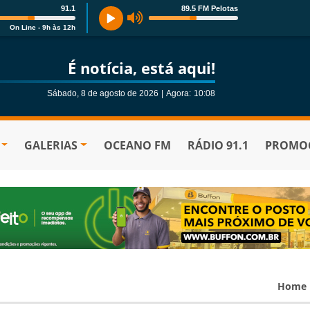
91.1
89.5 FM Pelotas
On Line - 9h às 12h
É notícia, está aqui!
Sábado, 8 de agosto de 2026
|
Agora:
10:08
GALERIAS
OCEANO FM
RÁDIO 91.1
PROMOÇ
Home