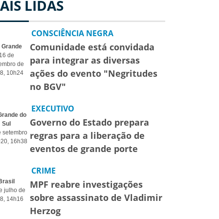
AIS LIDAS
CONSCIÊNCIA NEGRA
Comunidade está convidada
o Grande
16 de
para integrar as diversas
embro de
ações do evento "Negritudes
8, 10h24
no BGV"
EXECUTIVO
Grande do
Governo do Estado prepara
Sul
e setembro
regras para a liberação de
020, 16h38
eventos de grande porte
CRIME
Brasil
MPF reabre investigações
e julho de
sobre assassinato de Vladimir
8, 14h16
Herzog