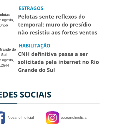
ESTRAGOS
elotas
Pelotas sente reflexos do
e agosto,
temporal: muro do presídio
0h56
não resistiu aos fortes ventos
HABILITAÇÃO
Grande do
CNH definitiva passa a ser
Sul
e agosto,
solicitada pela internet no Rio
12h44
Grande do Sul
EDES SOCIAIS
/oceanofmoficial
/oceanofmoficial