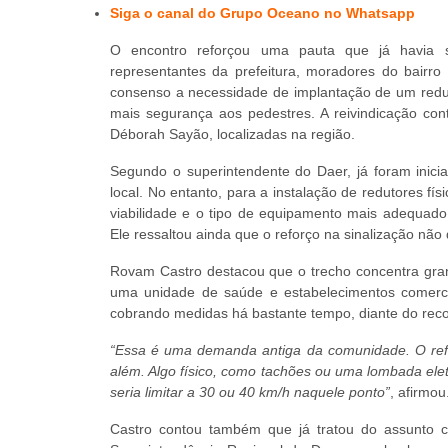
Siga o canal do Grupo Oceano no Whatsapp
O encontro reforçou uma pauta que já havia si
representantes da prefeitura, moradores do bairro
consenso a necessidade de implantação de um redut
mais segurança aos pedestres. A reivindicação co
Déborah Sayão, localizadas na região.
Segundo o superintendente do Daer, já foram inici
local. No entanto, para a instalação de redutores fí
viabilidade e o tipo de equipamento mais adequad
Ele ressaltou ainda que o reforço na sinalização não 
Rovam Castro destacou que o trecho concentra grand
uma unidade de saúde e estabelecimentos comerci
cobrando medidas há bastante tempo, diante do recor
“Essa é uma demanda antiga da comunidade. O refo
além. Algo físico, como tachões ou uma lombada eletr
seria limitar a 30 ou 40 km/h naquele ponto”
, afirmou
Castro contou também que já tratou do assunto co