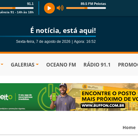
91.1
89.5 FM Pelotas
uência 91 - 14h às 18h
É notícia, está aqui!
Sexta-feira, 7 de agosto de 2026
|
Agora:
16:52
GALERIAS
OCEANO FM
RÁDIO 91.1
PROMOÇ
Home