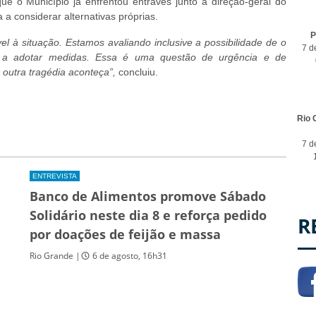
e o Município já enfrentou entraves junto à direção-geral do
 a considerar alternativas próprias.
P
el à situação. Estamos avaliando inclusive a possibilidade de o
7 d
e a adotar medidas. Essa é uma questão de urgência e de
outra tragédia aconteça”,
concluiu.
Rio 
7 d
ENTREVISTA
Banco de Alimentos promove Sábado
Solidário neste dia 8 e reforça pedido
R
a
por doações de feijão e massa
Rio Grande |
6 de agosto, 16h31