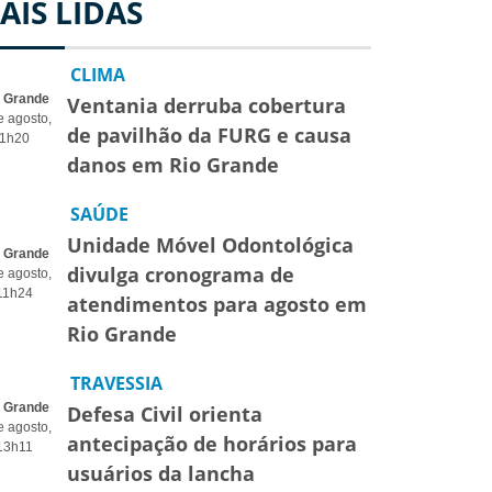
AIS LIDAS
CLIMA
o Grande
Ventania derruba cobertura
e agosto,
de pavilhão da FURG e causa
1h20
danos em Rio Grande
SAÚDE
Unidade Móvel Odontológica
o Grande
divulga cronograma de
e agosto,
11h24
atendimentos para agosto em
Rio Grande
TRAVESSIA
o Grande
Defesa Civil orienta
e agosto,
antecipação de horários para
13h11
usuários da lancha