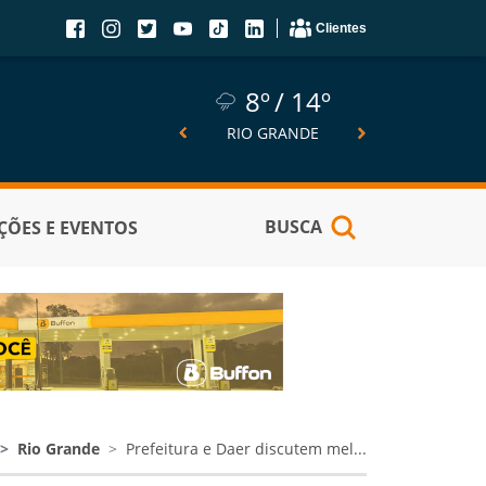
Clientes
8º
14º
8º
14º
6º
SÃO JOSÉ DO NORTE
RIO GRANDE
PELOTA
BUSCA
ÕES E EVENTOS
Rio Grande
Prefeitura e Daer discutem mel...