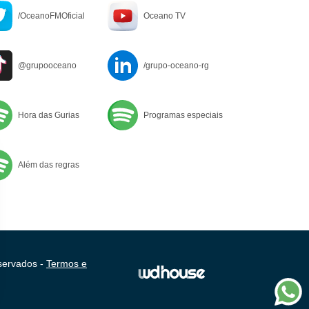
/OceanoFMOficial
Oceano TV
@grupooceano
/grupo-oceano-rg
Hora das Gurias
Programas especiais
Além das regras
servados -
Termos e