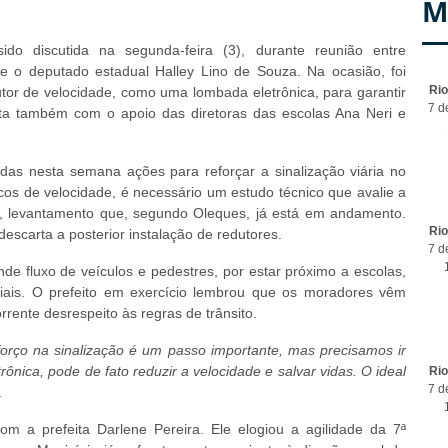
M
do discutida na segunda-feira (3), durante reunião entre
 e o deputado estadual Halley Lino de Souza. Na ocasião, foi
Ri
or de velocidade, como uma lombada eletrônica, para garantir
7 d
nta também com o apoio das diretoras das escolas Ana Neri e
adas nesta semana ações para reforçar a sinalização viária no
sicos de velocidade, é necessário um estudo técnico que avalie a
o, levantamento que, segundo Oleques, já está em andamento.
Ri
descarta a posterior instalação de redutores.
7 d
e fluxo de veículos e pedestres, por estar próximo a escolas,
ais. O prefeito em exercício lembrou que os moradores vêm
rente desrespeito às regras de trânsito.
rço na sinalização é um passo importante, mas precisamos ir
ônica, pode de fato reduzir a velocidade e salvar vidas. O ideal
Ri
7 d
.
m a prefeita Darlene Pereira. Ele elogiou a agilidade da 7ª