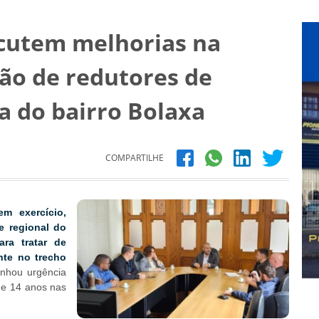
scutem melhorias na
ção de redutores de
a do bairro Bolaxa
COMPARTILHE
em exercício,
e regional do
ra tratar de
nte no trecho
nhou urgência
de 14 anos nas