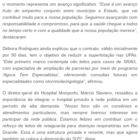
o momento representa um avanço significativo.
“Esse é um avanço
fruto do empenho conjunto entre município e Estado, que vai
contribuir muito para a nossa população. Seguimos avançando com
responsabilidade e compromisso, para que a saúde chegue a todos
no tempo certo e com a qualidade que a nossa população merece”
,
destacaram.
Débora Rodrigues ainda explicou que o contrato, válido inicialmente
por 90 dias, tem o objetivo de reduzir a superlotação nas UPAs.
“Este primeiro marco contempla oito leitos para casos de SRAG,
com expectativa de ampliação de parcerias por meio do programa
‘Agora Tem Especialistas’, oferecendo consultas futuras em
especialidades como otorrinolaringologia”
, afirmou.
O diretor-geral do Hospital Monporto, Márcio Slaviero, ressaltou a
importância de integrar o hospital privado à rede pública em um
período de alta demanda.
“Nosso foco são os convênios e
atendimentos particulares, mas sempre tivemos interesse em
participar da rede pública. Estamos felizes em contribuir com o
reforço de leitos de retaguarda para doenças respiratórias em Rio
Grande. Essa é uma estrutura privada e recente, mas que agora
também se coloca à disposição do SUS”
, disse.