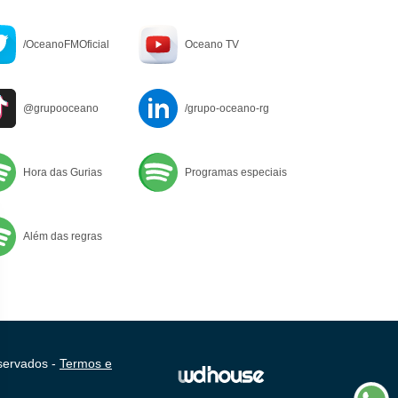
/OceanoFMOficial
Oceano TV
@grupooceano
/grupo-oceano-rg
Hora das Gurias
Programas especiais
Além das regras
servados -
Termos e