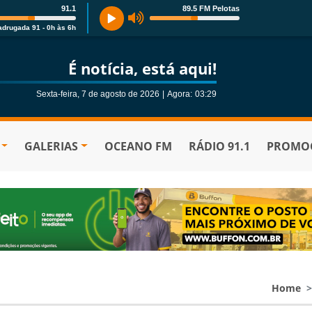
91.1
89.5 FM Pelotas
drugada 91 - 0h às 6h
É notícia, está aqui!
Sexta-feira, 7 de agosto de 2026
|
Agora:
03:29
GALERIAS
OCEANO FM
RÁDIO 91.1
PROMOÇ
Home