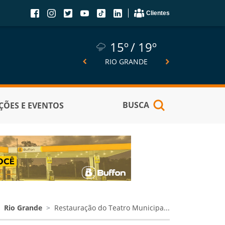
Clientes
15º
19º
15º
19º
14º
SÃO JOSÉ DO NORTE
RIO GRANDE
PELOTA
BUSCA
ÕES E EVENTOS
Rio Grande
Restauração do Teatro Municipa...