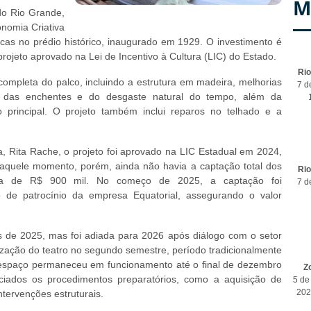
M
 do Rio Grande,
onomia Criativa
icas no prédio histórico, inaugurado em 1929. O investimento é
ojeto aprovado na Lei de Incentivo à Cultura (LIC) do Estado.
Ri
 completa do palco, incluindo a estrutura em madeira, melhorias
7 d
s das enchentes e do desgaste natural do tempo, além da
ão principal. O projeto também inclui reparos no telhado e a
a, Rita Rache, o projeto foi aprovado na LIC Estadual em 2024,
 Naquele momento, porém, ainda não havia a captação total dos
Ri
cerca de R$ 900 mil. No começo de 2025, a captação foi
7 d
de patrocínio da empresa Equatorial, assegurando o valor
 de 2025, mas foi adiada para 2026 após diálogo com o setor
lização do teatro no segundo semestre, período tradicionalmente
espaço permaneceu em funcionamento até o final de dezembro
Z
ciados os procedimentos preparatórios, como a aquisição de
5 de
202
intervenções estruturais.