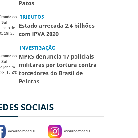
Patos
TRIBUTOS
Grande do
Sul
Estado arrecada 2,4 bilhões
e maio de
com IPVA 2020
0, 18h27
INVESTIGAÇÃO
MPRS denuncia 17 policiais
Grande do
Sul
militares por tortura contra
e janeiro
torcedores do Brasil de
023, 17h20
Pelotas
EDES SOCIAIS
/oceanofmoficial
/oceanofmoficial