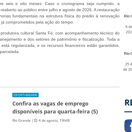
re seis e oito meses. Caso o cronograma seja cumprido, a
reaberto ao público entre julho e agosto de 2026. A restauração
horias fundamentais na estrutura física do prédio à renovação
Rio 
os já comprometidos pela ação do tempo.
6 d
202
 produtora cultural Santa Fé, com acompanhamento técnico do
anejamento e dos setores de patrimônio e fiscalização. Toda a
está regularizada, e os recursos financeiros estão garantidos,
parcelada.
Rio 
25 d
de 2
OPORTUNIDADE
R
Confira as vagas de emprego
disponíveis para quarta-feira (5)
Rio Grande |
4 de agosto, 19h48