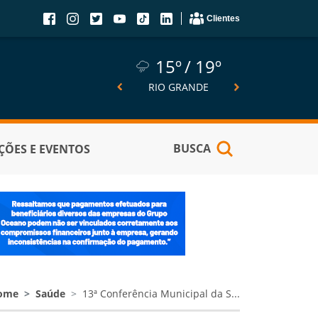
Clientes
15º
19º
15º
19º
14º
SÃO JOSÉ DO NORTE
RIO GRANDE
PELOTA
BUSCA
ÕES E EVENTOS
ome
Saúde
13ª Conferência Municipal da S...