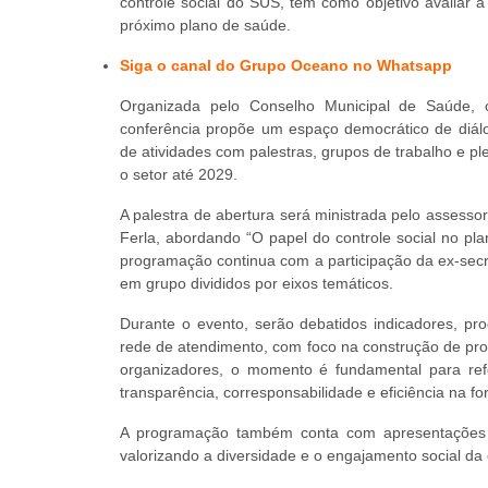
controle social do SUS, tem como objetivo avaliar a
próximo plano de saúde.
Siga o canal do Grupo Oceano no Whatsapp
Organizada pelo Conselho Municipal de Saúde,
conferência propõe um espaço democrático de diálog
de atividades com palestras, grupos de trabalho e pl
o setor até 2029.
A palestra de abertura será ministrada pelo assesso
Ferla, abordando “O papel do controle social no pl
programação continua com a participação da ex-sec
em grupo divididos por eixos temáticos.
Durante o evento, serão debatidos indicadores, pro
rede de atendimento, com foco na construção de pr
organizadores, o momento é fundamental para ref
transparência, corresponsabilidade e eficiência na fo
A programação também conta com apresentações c
valorizando a diversidade e o engajamento 