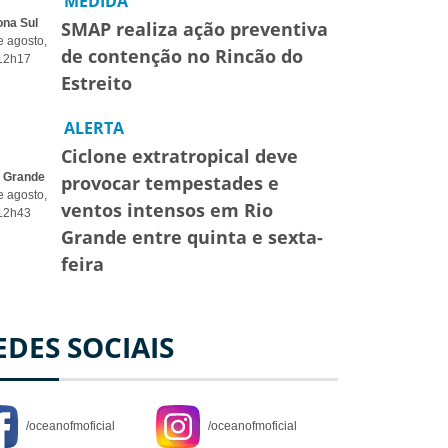
MEDIDA
ona Sul
SMAP realiza ação preventiva
e agosto,
de contenção no Rincão do
12h17
Estreito
ALERTA
Ciclone extratropical deve
o Grande
provocar tempestades e
e agosto,
ventos intensos em Rio
12h43
Grande entre quinta e sexta-
feira
EDES SOCIAIS
/oceanofmoficial
/oceanofmoficial