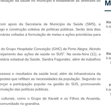
M
 situação da saúde no município e estabelecer as diretrizes do
Ri
 com apoio da Secretaria de Município da Saúde (SMS), a
6 d
o e construção coletiva de políticas públicas. Serão dois dias
enárias voltadas à formulação de metas e ações prioritárias para
r do Grupo Hospitalar Conceição (GHC) de Porto Alegre, Alcindo
anejamento das ações de saúde no SUS”. Na sexta-feira (11), a
Ri
6 d
retária estadual da Saúde, Sandra Fagundes, além de trabalhos
cessos e resultados da saúde local, além da infraestrutura da
opostas que reflitam as necessidades da população. Segundo os
orçar a participação popular na gestão do SUS, promovendo
P
rmulação das políticas públicas.
6 d
ulturais, como o Grupo de Karatê e os Filhos de Aruanda,
social da comunidade rio-grandina.