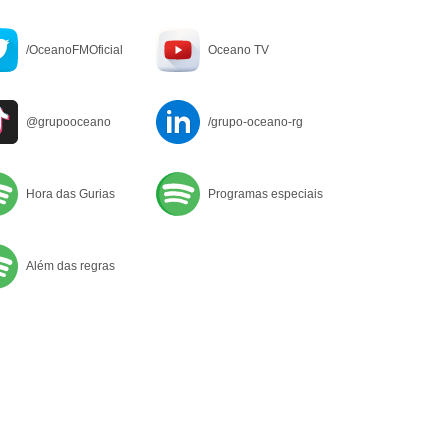
/OceanoFMOficial
Oceano TV
@grupooceano
/grupo-oceano-rg
Hora das Gurias
Programas especiais
Além das regras