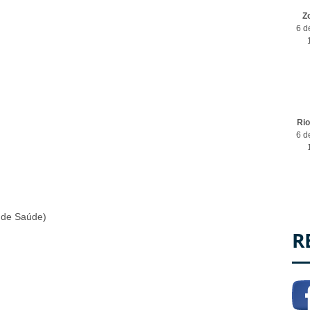
Z
6 d
Ri
6 d
l de Saúde)
R