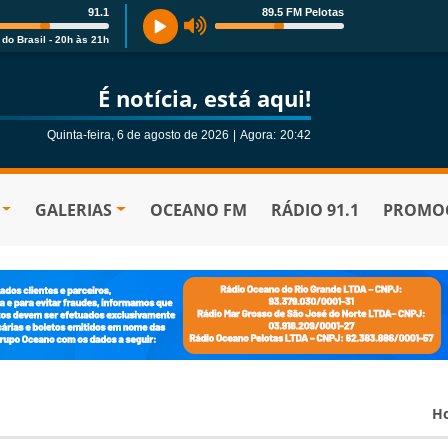
91.1
89.5 FM Pelotas
 do Brasil - 20h às 21h
É notícia, está aqui!
Quinta-feira, 6 de agosto de 2026
|
Agora:
20:42
GALERIAS
OCEANO FM
RÁDIO 91.1
PROMOÇ
H