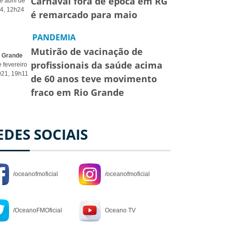
Carnaval fora de época em RG
e abril de
4, 12h24
é remarcado para maio
PANDEMIA
Mutirão de vacinação de
o Grande
profissionais da saúde acima
 fevereiro
021, 19h11
de 60 anos teve movimento
fraco em Rio Grande
EDES SOCIAIS
/oceanofmoficial
/oceanofmoficial
/OceanoFMOficial
Oceano TV