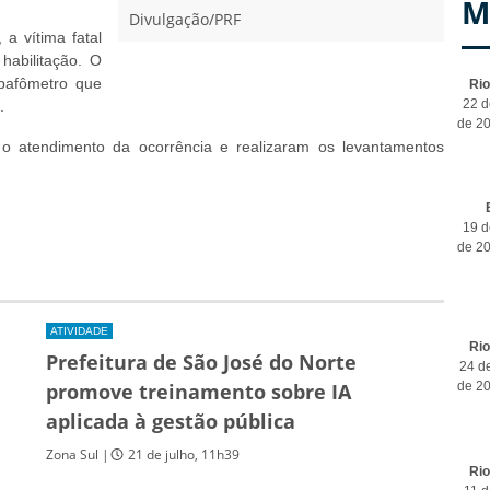
M
Divulgação/PRF
a vítima fatal
habilitação. O
bafômetro que
Ri
22 d
.
de 2
o atendimento da ocorrência e realizaram os levantamentos
19 d
de 2
ATIVIDADE
Ri
Prefeitura de São José do Norte
24 de
promove treinamento sobre IA
de 2
aplicada à gestão pública
Zona Sul |
21 de julho, 11h39
Ri