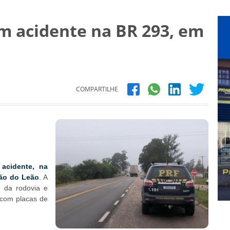
m acidente na BR 293, em
COMPARTILHE
acidente, na
pão do Leão
. A
9 da rodovia e
 com placas de