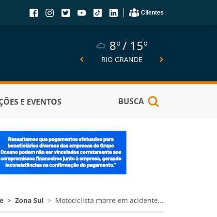
Clientes
8º
15º
8º
15º
5º
SÃO JOSÉ DO NORTE
RIO GRANDE
PELOTA
BUSCA
ÕES E EVENTOS
e
Zona Sul
Motociclista morre em acidente...