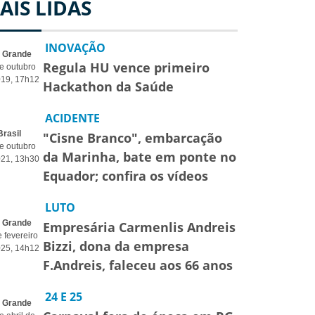
AIS LIDAS
INOVAÇÃO
o Grande
Regula HU vence primeiro
e outubro
019, 17h12
Hackathon da Saúde
ACIDENTE
Brasil
"Cisne Branco", embarcação
e outubro
da Marinha, bate em ponte no
021, 13h30
Equador; confira os vídeos
LUTO
o Grande
Empresária Carmenlis Andreis
 fevereiro
Bizzi, dona da empresa
025, 14h12
F.Andreis, faleceu aos 66 anos
24 E 25
o Grande