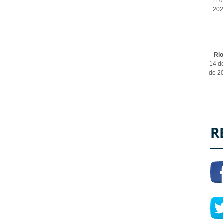
11 d
202
Ri
14 de
de 2
R