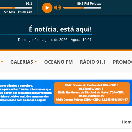
91.1
89.5 FM Pelotas
On Line - 9h às 12h
É notícia, está aqui!
Domingo, 9 de agosto de 2026
|
Agora:
10:07
GALERIAS
OCEANO FM
RÁDIO 91.1
PROMOÇ
Hom