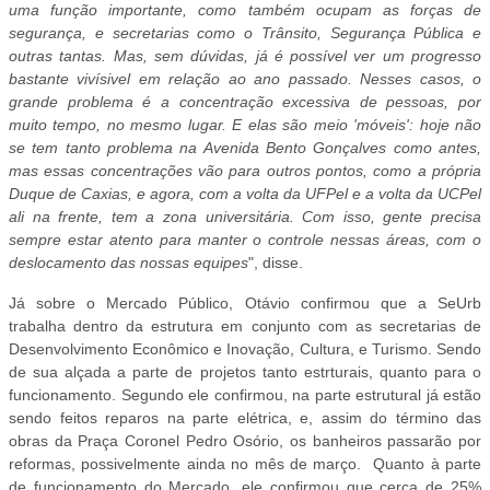
uma função importante, como também ocupam as forças de
segurança, e secretarias como o Trânsito, Segurança Pública e
outras tantas. Mas, sem dúvidas, já é possível ver um progresso
bastante vivísivel em relação ao ano passado. Nesses casos, o
grande problema é a concentração excessiva de pessoas, por
muito tempo, no mesmo lugar. E elas são meio 'móveis': hoje não
se tem tanto problema na Avenida Bento Gonçalves como antes,
mas essas concentrações vão para outros pontos, como a própria
Duque de Caxias, e agora, com a volta da UFPel e a volta da UCPel
ali na frente, tem a zona universitária. Com isso, gente precisa
sempre estar atento para manter o controle nessas áreas, com o
deslocamento das nossas equipes
", disse.
Já sobre o Mercado Público, Otávio confirmou que a SeUrb
trabalha dentro da estrutura em conjunto com as secretarias de
Desenvolvimento Econômico e Inovação, Cultura, e Turismo. Sendo
de sua alçada a parte de projetos tanto estrturais, quanto para o
funcionamento. Segundo ele confirmou, na parte estrutural já estão
sendo feitos reparos na parte elétrica, e, assim do término das
obras da Praça Coronel Pedro Osório, os banheiros passarão por
reformas, possivelmente ainda no mês de março. Quanto à parte
de funcionamento do Mercado, ele confirmou que cerca de 25%