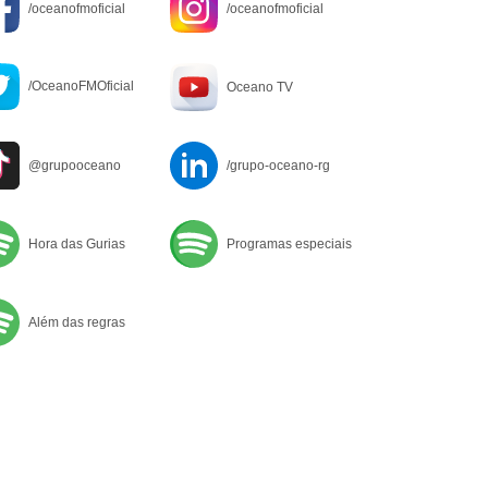
/oceanofmoficial
/oceanofmoficial
/OceanoFMOficial
Oceano TV
@grupooceano
/grupo-oceano-rg
Hora das Gurias
Programas especiais
Além das regras