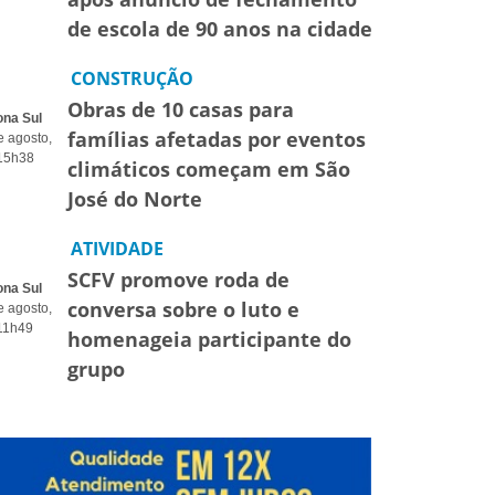
de escola de 90 anos na cidade
CONSTRUÇÃO
Obras de 10 casas para
ona Sul
famílias afetadas por eventos
e agosto,
15h38
climáticos começam em São
José do Norte
ATIVIDADE
SCFV promove roda de
ona Sul
conversa sobre o luto e
e agosto,
11h49
homenageia participante do
grupo