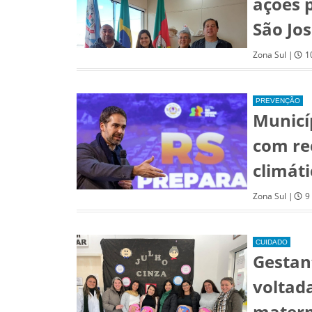
ações p
São Jo
Zona Sul |
1
PREVENÇÃO
Municí
com re
climát
Zona Sul |
9
CUIDADO
Gestan
voltad
matern