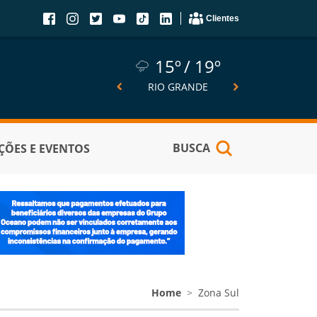
Clientes
15º
19º
15º
19º
14º
SÃO JOSÉ DO NORTE
RIO GRANDE
PELOTA
BUSCA
ÕES E EVENTOS
Home
Zona Sul