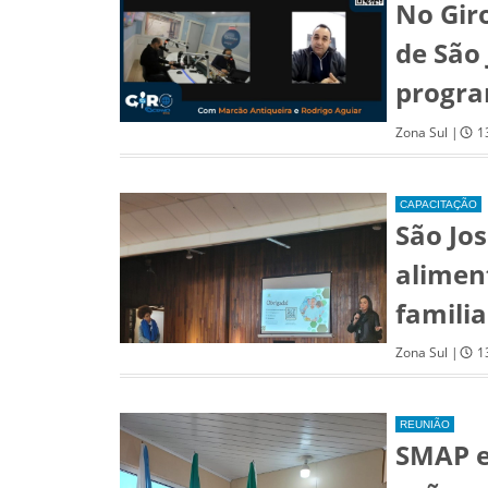
No Gir
de São
progra
Zona Sul |
1
CAPACITAÇÃO
São Jo
alimen
familia
Zona Sul |
1
REUNIÃO
SMAP e