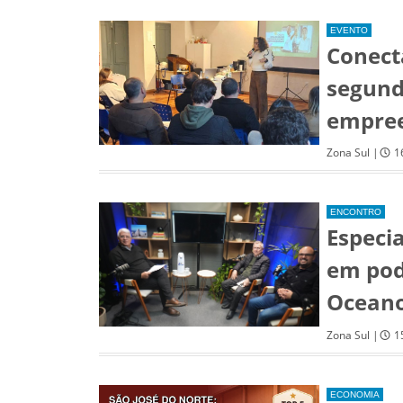
EVENTO
Conecta
segund
empre
Zona Sul |
1
ENCONTRO
Especi
em pod
Ocean
Zona Sul |
1
ECONOMIA