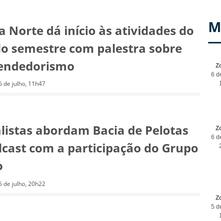
M
 Norte dá início às atividades do
o semestre com palestra sobre
endedorismo
Z
6 d
6 de julho, 11h47
alistas abordam Bacia de Pelotas
Z
6 d
cast com a participação do Grupo
o
5 de julho, 20h22
Z
5 d