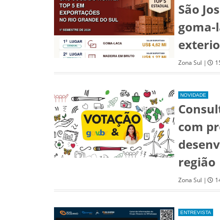
São Jo
goma-l
exteri
Zona Sul |
1
NOVIDADE
Consul
com pr
desenv
região
Zona Sul |
1
ENTREVISTA