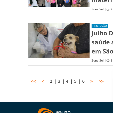
Zona Sul |
9
PROTEÇÃO
Julho 
saúde 
em São
Zona Sul |
8
<<
<
>
>>
2
3
4
5
6