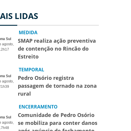
AIS LIDAS
MEDIDA
ona Sul
SMAP realiza ação preventiva
e agosto,
de contenção no Rincão do
12h17
Estreito
TEMPORAL
ona Sul
Pedro Osório registra
e agosto,
passagem de tornado na zona
21h39
rural
ENCERRAMENTO
Comunidade de Pedro Osório
ona Sul
se mobiliza para conter danos
e agosto,
17h48
após anúncio de fechamento