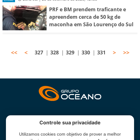
PRF e BM prendem traficante e
apreendem cerca de 50 kg de
maconha em São Lourenço do Sul
<<
<
>
>>
327
328
329
330
331
INSTITUCIONAL
Controle sua privacidade
Utilizamos cookies com objetivo de prover a melhor
Grupo Oceano - Todos direitos reservados -
Termos e condições